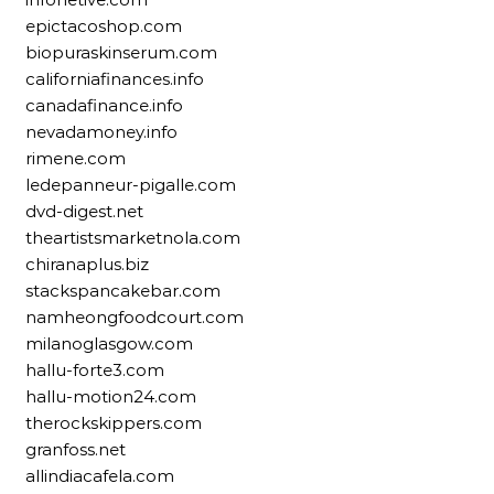
epictacoshop.com
biopuraskinserum.com
californiafinances.info
canadafinance.info
nevadamoney.info
rimene.com
ledepanneur-pigalle.com
dvd-digest.net
theartistsmarketnola.com
chiranaplus.biz
stackspancakebar.com
namheongfoodcourt.com
milanoglasgow.com
hallu-forte3.com
hallu-motion24.com
therockskippers.com
granfoss.net
allindiacafela.com