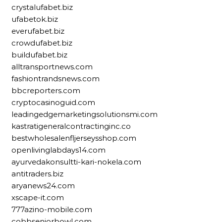
crystalufabet.biz
ufabetok.biz
everufabet.biz
crowdufabet.biz
buildufabet.biz
alltransportnews.com
fashiontrandsnews.com
bbcreporters.com
cryptocasinoguid.com
leadingedgemarketingsolutionsmi.com
kastratigeneralcontractinginc.co
bestwholesalenfljerseysshop.com
openlivinglabdays14.com
ayurvedakonsultti-kari-nokela.com
antitraders.biz
aryanews24.com
xscape-it.com
777azino-mobile.com
cobbseniorbowl.com