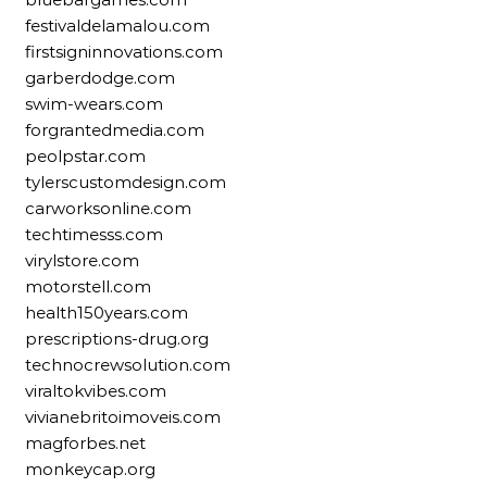
festivaldelamalou.com
firstsigninnovations.com
garberdodge.com
swim-wears.com
forgrantedmedia.com
peolpstar.com
tylerscustomdesign.com
carworksonline.com
techtimesss.com
virylstore.com
motorstell.com
health150years.com
prescriptions-drug.org
technocrewsolution.com
viraltokvibes.com
vivianebritoimoveis.com
magforbes.net
monkeycap.org