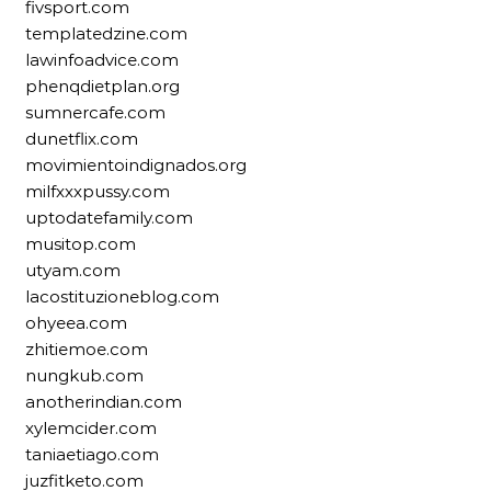
fivsport.com
templatedzine.com
lawinfoadvice.com
phenqdietplan.org
sumnercafe.com
dunetflix.com
movimientoindignados.org
milfxxxpussy.com
uptodatefamily.com
musitop.com
utyam.com
lacostituzioneblog.com
ohyeea.com
zhitiemoe.com
nungkub.com
anotherindian.com
xylemcider.com
taniaetiago.com
juzfitketo.com