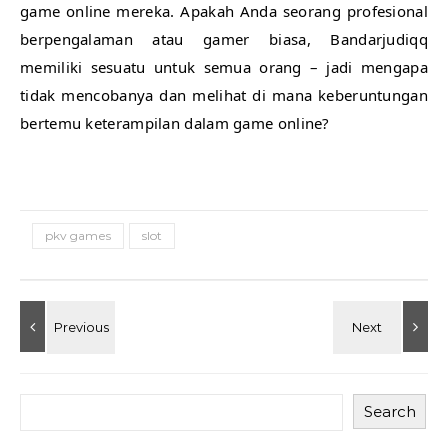
game online mereka. Apakah Anda seorang profesional
berpengalaman atau gamer biasa, Bandarjudiqq
memiliki sesuatu untuk semua orang – jadi mengapa
tidak mencobanya dan melihat di mana keberuntungan
bertemu keterampilan dalam game online?
pkv games
slot
Search