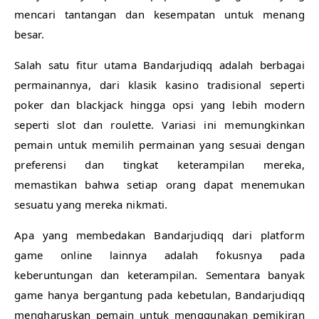
mencari tantangan dan kesempatan untuk menang
besar.
Salah satu fitur utama Bandarjudiqq adalah berbagai
permainannya, dari klasik kasino tradisional seperti
poker dan blackjack hingga opsi yang lebih modern
seperti slot dan roulette. Variasi ini memungkinkan
pemain untuk memilih permainan yang sesuai dengan
preferensi dan tingkat keterampilan mereka,
memastikan bahwa setiap orang dapat menemukan
sesuatu yang mereka nikmati.
Apa yang membedakan Bandarjudiqq dari platform
game online lainnya adalah fokusnya pada
keberuntungan dan keterampilan. Sementara banyak
game hanya bergantung pada kebetulan, Bandarjudiqq
mengharuskan pemain untuk menggunakan pemikiran