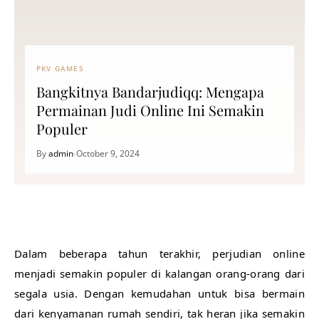
PKV GAMES
Bangkitnya Bandarjudiqq: Mengapa
Permainan Judi Online Ini Semakin
Populer
By
admin
October 9, 2024
•
Dalam beberapa tahun terakhir, perjudian online
menjadi semakin populer di kalangan orang-orang dari
segala usia. Dengan kemudahan untuk bisa bermain
dari kenyamanan rumah sendiri, tak heran jika semakin