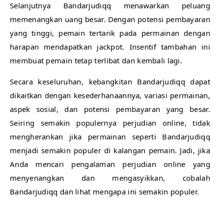
Selanjutnya Bandarjudiqq menawarkan peluang
memenangkan uang besar. Dengan potensi pembayaran
yang tinggi, pemain tertarik pada permainan dengan
harapan mendapatkan jackpot. Insentif tambahan ini
membuat pemain tetap terlibat dan kembali lagi.
Secara keseluruhan, kebangkitan Bandarjudiqq dapat
dikaitkan dengan kesederhanaannya, variasi permainan,
aspek sosial, dan potensi pembayaran yang besar.
Seiring semakin populernya perjudian online, tidak
mengherankan jika permainan seperti Bandarjudiqq
menjadi semakin populer di kalangan pemain. Jadi, jika
Anda mencari pengalaman perjudian online yang
menyenangkan dan mengasyikkan, cobalah
Bandarjudiqq dan lihat mengapa ini semakin populer.