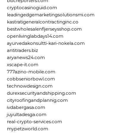
bbcreporters.com
cryptocasinoguid.com
leadingedgemarketingsolutionsmi.com
kastratigeneralcontractinginc.co
bestwholesalenfljerseysshop.com
openlivinglabdays14.com
ayurvedakonsultti-kari-nokela.com
antitraders.biz
aryanews24.com
xscape-it.com
777azino-mobile.com
cobbseniorbowl.com
technowdesign.com
durexsecurityandshipping.com
cityroofingandplannig.com
ivdabergasa.com
juyultadesga.com
real-crypto-services.com
mypetzworld.com