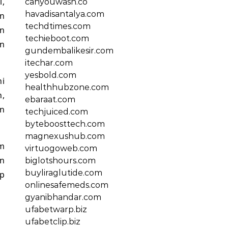
l,
canyouwash.co
havadisantalya.com
an
techdtimes.com
n
techieboot.com
n
gundembalikesir.com
itechar.com
yesbold.com
i
healthhubzone.com
n,
ebaraat.com
an
techjuiced.com
byteboosttech.com
magnexushub.com
am
virtuogoweb.com
n
biglotshours.com
buyliraglutide.com
ap
onlinesafemeds.com
gyanibhandar.com
ufabetwarp.biz
ufabetclip.biz