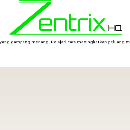
ne yang gampang menang. Pelajari cara meningkatkan peluang me