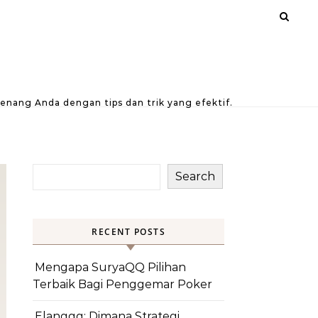
nang Anda dengan tips dan trik yang efektif.
Search
RECENT POSTS
Mengapa SuryaQQ Pilihan
Terbaik Bagi Penggemar Poker
Elangqq: Dimana Strategi