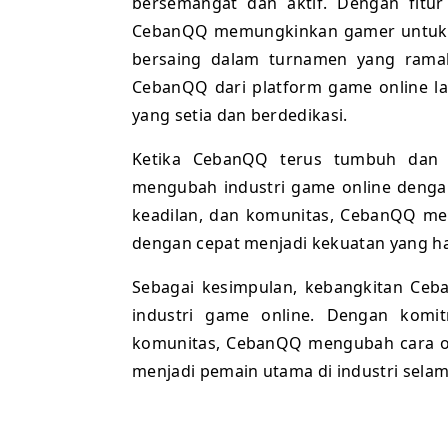
bersemangat dan aktif. Dengan fitur
CebanQQ memungkinkan gamer untuk sa
bersaing dalam turnamen yang rama
CebanQQ dari platform game online 
yang setia dan berdedikasi.
Ketika CebanQQ terus tumbuh dan m
mengubah industri game online dengan
keadilan, dan komunitas, CebanQQ me
dengan cepat menjadi kekuatan yang ha
Sebagai kesimpulan, kebangkitan Ceb
industri game online. Dengan komi
komunitas, CebanQQ mengubah cara ora
menjadi pemain utama di industri sela