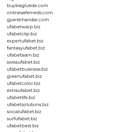
buyliraglutide.com
onlinesafemeds.com
gyanibhandar.com
ufabetwarp.biz
ufabetclip.biz
expertufabet.biz
fantasyufabet.biz
ufabetsiam.biz
swissufabet.biz
ufabetbusiness.biz
greenufabet.biz
ufabetcolor.biz
extraufabet.biz
ufabetlife.biz
ufabetsolutions.biz
socialufabet.biz
surfufabet.biz
ufabetbest.biz