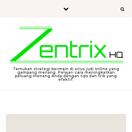
Skip to content
Temukan strategi bermain di situs judi online yang
gampang menang. Pelajari cara meningkatkan
peluang menang Anda dengan tips dan trik yang
efektif.