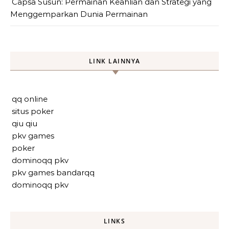
Capsa Susun: Permainan Keahlian dan Strategi yang
Menggemparkan Dunia Permainan
LINK LAINNYA
qq online
situs poker
qiu qiu
pkv games
poker
dominoqq pkv
pkv games bandarqq
dominoqq pkv
LINKS