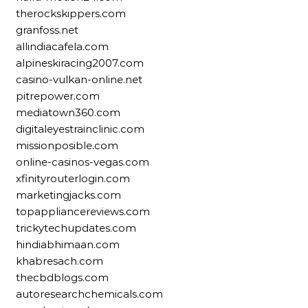
therockskippers.com
granfoss.net
allindiacafela.com
alpineskiracing2007.com
casino-vulkan-online.net
pitrepower.com
mediatown360.com
digitaleyestrainclinic.com
missionposible.com
online-casinos-vegas.com
xfinityrouterlogin.com
marketingjacks.com
topappliancereviews.com
trickytechupdates.com
hindiabhimaan.com
khabresach.com
thecbdblogs.com
autoresearchchemicals.com