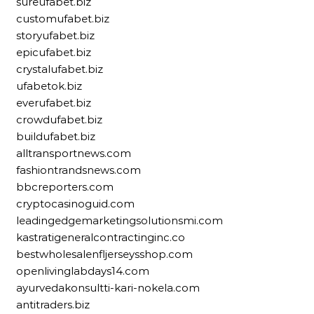
sureufabet.biz
customufabet.biz
storyufabet.biz
epicufabet.biz
crystalufabet.biz
ufabetok.biz
everufabet.biz
crowdufabet.biz
buildufabet.biz
alltransportnews.com
fashiontrandsnews.com
bbcreporters.com
cryptocasinoguid.com
leadingedgemarketingsolutionsmi.com
kastratigeneralcontractinginc.co
bestwholesalenfljerseysshop.com
openlivinglabdays14.com
ayurvedakonsultti-kari-nokela.com
antitraders.biz