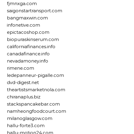
fjmnxga.com
saigonstartransport.com
bangmaxwin.com
infonetive.com
epictacoshop.com
biopuraskinserum.com
californiafinances.info
canadafinance.info
nevadamoney.info
rimene.com
ledepanneur-pigalle.com
dvd-digest.net
theartistsmarketnola.com
chiranaplus.biz
stackspancakebar.com
namheongfoodcourt.com
milanoglasgow.com
hallu-forte3.com
hallu-motion24.com