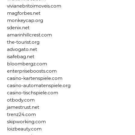
vivianebritoimoveis.com
magforbes.net
monkeycap.org
sdenix.net
amarinhillcrest.com
the-tourist.org
advogato.net
isafebag.net
bloombergz.com
enterpriseboosts.com
casino-kartenspiele.com
casino-automatenspiele.org
casino-tischspiele.com
otbody.com
jamestrust.net
trenz24.com
skipworking.com
loizbeauty.com