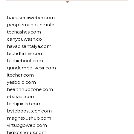
baeckereiweber.com
peoplemagazine.info
techashes.com
canyouwash.co
havadisantalya.com
techdtimes.com
techieboot.com
gundembalikesir.com
itechar.com
yesbold.com
healthhubzone.com
ebaraat.com
techjuiced.com
byteboosttech.com
magnexushub.com
virtuogoweb.com
biglotshours.com