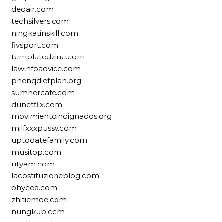
deqair.com
techsilvers.com
ningkatinskill.com
fivsport.com
templatedzine.com
lawinfoadvice.com
phenqdietplan.org
sumnercafe.com
dunetflix.com
movimientoindignados.org
milfxxxpussy.com
uptodatefamily.com
musitop.com
utyam.com
lacostituzioneblog.com
ohyeea.com
zhitiemoe.com
nungkub.com