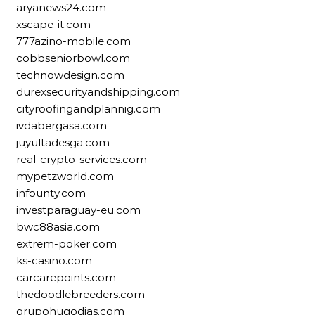
aryanews24.com
xscape-it.com
777azino-mobile.com
cobbseniorbowl.com
technowdesign.com
durexsecurityandshipping.com
cityroofingandplannig.com
ivdabergasa.com
juyultadesga.com
real-crypto-services.com
mypetzworld.com
infounty.com
investparaguay-eu.com
bwc88asia.com
extrem-poker.com
ks-casino.com
carcarepoints.com
thedoodlebreeders.com
grupohugodias.com