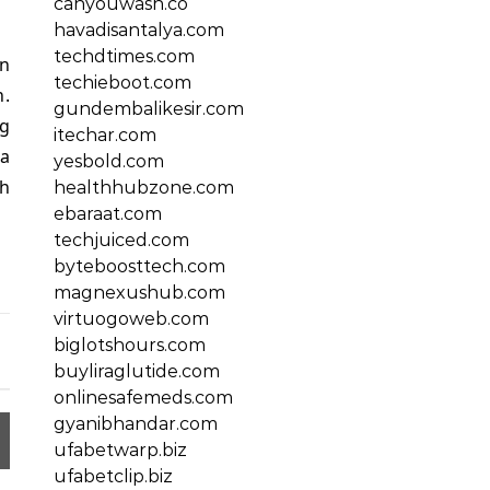
canyouwash.co
havadisantalya.com
techdtimes.com
in
techieboot.com
.
gundembalikesir.com
g
itechar.com
a
yesbold.com
h
healthhubzone.com
ebaraat.com
techjuiced.com
byteboosttech.com
magnexushub.com
virtuogoweb.com
biglotshours.com
buyliraglutide.com
onlinesafemeds.com
gyanibhandar.com
ufabetwarp.biz
ufabetclip.biz