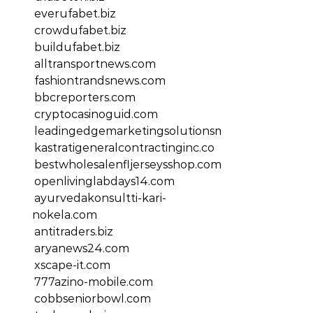
everufabet.biz
crowdufabet.biz
buildufabet.biz
alltransportnews.com
fashiontrandsnews.com
bbcreporters.com
cryptocasinoguid.com
leadingedgemarketingsolutionsmi.com
kastratigeneralcontractinginc.co
bestwholesalenfljerseysshop.com
openlivinglabdays14.com
ayurvedakonsultti-kari-
nokela.com
antitraders.biz
aryanews24.com
xscape-it.com
777azino-mobile.com
cobbseniorbowl.com