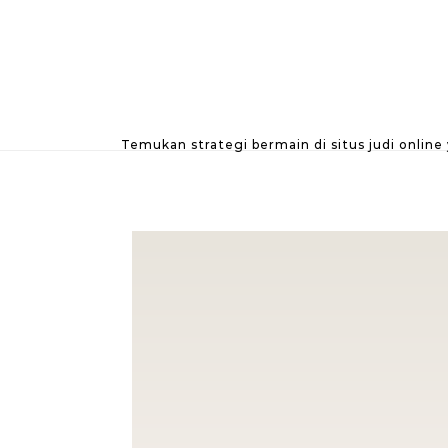
Skip to content
Temukan strategi bermain di situs judi onli