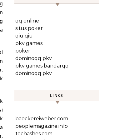
ng
n
ng
qq online
situs poker
da
qiu qiu
pkv games
poker
si
dominoqq pkv
n
pkv games bandarqq
,
dominoqq pkv
uk
LINKS
uk
i
uk
baeckereiweber.com
peoplemagazine.info
la
techashes.com
n,