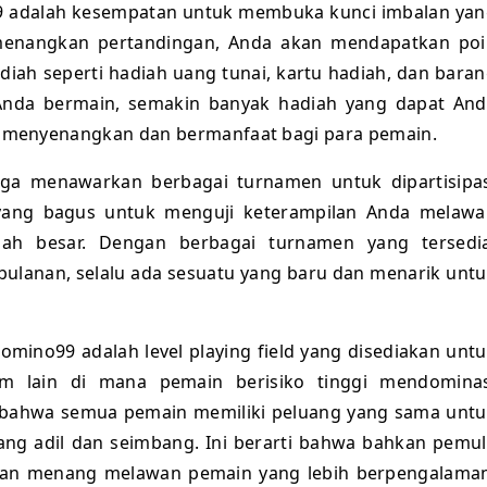
99 adalah kesempatan untuk membuka kunci imbalan ya
menangkan pertandingan, Anda akan mendapatkan poi
iah seperti hadiah uang tunai, kartu hadiah, dan bara
Anda bermain, semakin banyak hadiah yang dapat An
 menyenangkan dan bermanfaat bagi para pemain.
ga menawarkan berbagai turnamen untuk dipartisipa
yang bagus untuk menguji keterampilan Anda melawa
h besar. Dengan berbagai turnamen yang tersedia
bulanan, selalu ada sesuatu yang baru dan menarik unt
mino99 adalah level playing field yang disediakan unt
rm lain di mana pemain berisiko tinggi mendominas
bahwa semua pemain memiliki peluang yang sama unt
g adil dan seimbang. Ini berarti bahwa bahkan pemu
dan menang melawan pemain yang lebih berpengalama