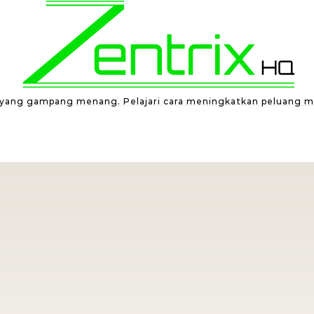
ne yang gampang menang. Pelajari cara meningkatkan peluang me