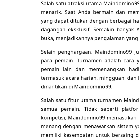
Salah satu atraksi utama Maindomino
menarik. Saat Anda bermain dan me
yang dapat ditukar dengan berbagai had
dagangan eksklusif. Semakin banyak 
buka, menjadikannya pengalaman yang
Selain penghargaan, Maindomino99 ju
para pemain. Turnamen adalah cara 
pemain lain dan memenangkan hadia
termasuk acara harian, mingguan, dan 
dinantikan di Maindomino99.
Salah satu fitur utama turnamen Maindo
semua pemain. Tidak seperti platfo
kompetisi, Maindomino99 memastikan 
menang dengan menawarkan sistem yan
memiliki kesempatan untuk bersaing 