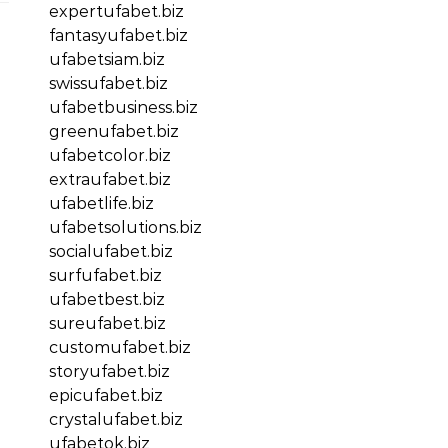
expertufabet.biz
fantasyufabet.biz
ufabetsiam.biz
swissufabet.biz
ufabetbusiness.biz
greenufabet.biz
ufabetcolor.biz
extraufabet.biz
ufabetlife.biz
ufabetsolutions.biz
socialufabet.biz
surfufabet.biz
ufabetbest.biz
sureufabet.biz
customufabet.biz
storyufabet.biz
epicufabet.biz
crystalufabet.biz
ufabetok.biz