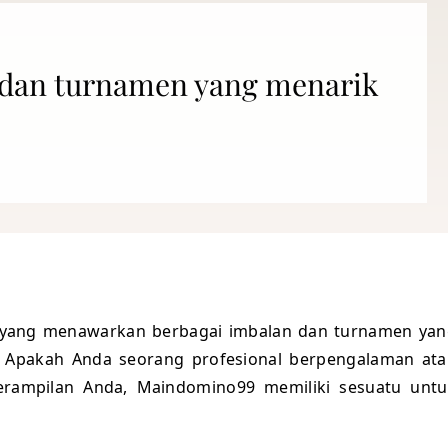
 dan turnamen yang menarik
 yang menawarkan berbagai imbalan dan turnamen ya
. Apakah Anda seorang profesional berpengalaman at
erampilan Anda, Maindomino99 memiliki sesuatu untu