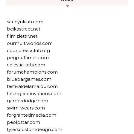
saucyukiah.com
beikastreet.net
filmizlettir.net
ourmultiworlds.com
cooncreekclub.org
pegpufftimes.com
celestia-arts.com
forumchampions.com
bluebargames.com
festivaldelamalou.com
firstsigninnovations.com
garberdodge.com
swim-wears.com
forgrantedmedia.com
peolpstar.com
tylerscustomdesign.com