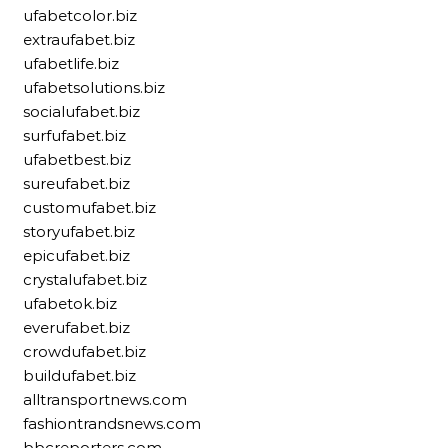
ufabetcolor.biz
extraufabet.biz
ufabetlife.biz
ufabetsolutions.biz
socialufabet.biz
surfufabet.biz
ufabetbest.biz
sureufabet.biz
customufabet.biz
storyufabet.biz
epicufabet.biz
crystalufabet.biz
ufabetok.biz
everufabet.biz
crowdufabet.biz
buildufabet.biz
alltransportnews.com
fashiontrandsnews.com
bbcreporters.com