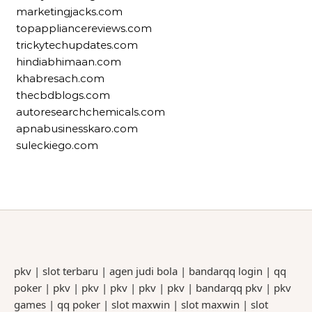
marketingjacks.com
topappliancereviews.com
trickytechupdates.com
hindiabhimaan.com
khabresach.com
thecbdblogs.com
autoresearchchemicals.com
apnabusinesskaro.com
suleckiego.com
pkv
|
slot terbaru
|
agen judi bola
|
bandarqq login
|
qq
poker
|
pkv
|
pkv
|
pkv
|
pkv
|
pkv
|
bandarqq pkv
|
pkv
games
|
qq poker
|
slot maxwin
|
slot maxwin
|
slot