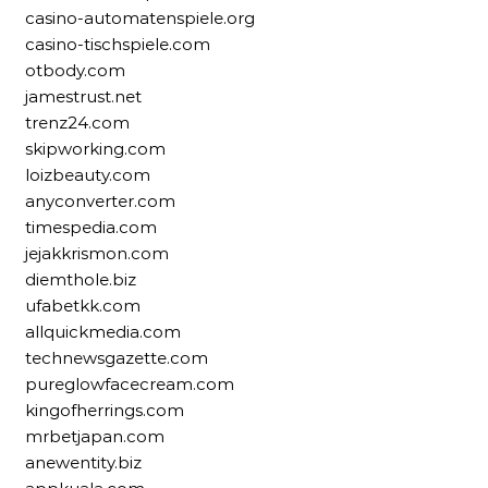
casino-automatenspiele.org
casino-tischspiele.com
otbody.com
jamestrust.net
trenz24.com
skipworking.com
loizbeauty.com
anyconverter.com
timespedia.com
jejakkrismon.com
diemthole.biz
ufabetkk.com
allquickmedia.com
technewsgazette.com
pureglowfacecream.com
kingofherrings.com
mrbetjapan.com
anewentity.biz