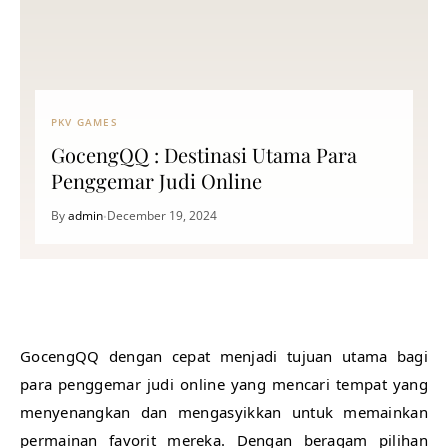
PKV GAMES
GocengQQ : Destinasi Utama Para
Penggemar Judi Online
By
admin
December 19, 2024
•
GocengQQ dengan cepat menjadi tujuan utama bagi
para penggemar judi online yang mencari tempat yang
menyenangkan dan mengasyikkan untuk memainkan
permainan favorit mereka. Dengan beragam pilihan