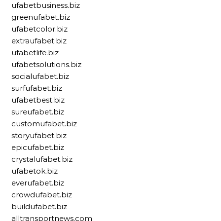
ufabetbusiness.biz
greenufabet.biz
ufabetcolor.biz
extraufabet.biz
ufabetlife.biz
ufabetsolutions.biz
socialufabet.biz
surfufabet.biz
ufabetbest.biz
sureufabet.biz
customufabet.biz
storyufabet.biz
epicufabet.biz
crystalufabet.biz
ufabetok.biz
everufabet.biz
crowdufabet.biz
buildufabet.biz
alltransportnews.com