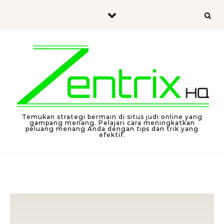
Skip to content
Temukan strategi bermain di situs judi online yang
gampang menang. Pelajari cara meningkatkan
peluang menang Anda dengan tips dan trik yang
efektif.