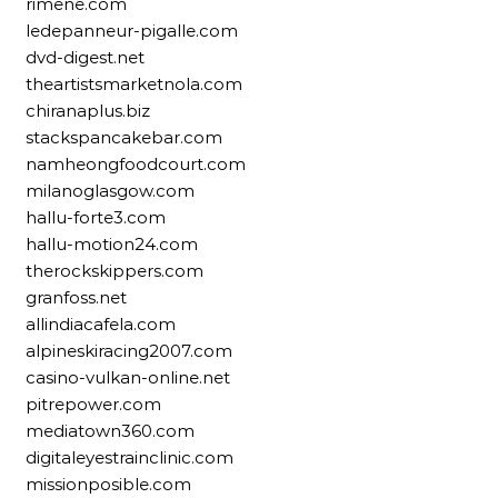
rimene.com
ledepanneur-pigalle.com
dvd-digest.net
theartistsmarketnola.com
chiranaplus.biz
stackspancakebar.com
namheongfoodcourt.com
milanoglasgow.com
hallu-forte3.com
hallu-motion24.com
therockskippers.com
granfoss.net
allindiacafela.com
alpineskiracing2007.com
casino-vulkan-online.net
pitrepower.com
mediatown360.com
digitaleyestrainclinic.com
missionposible.com