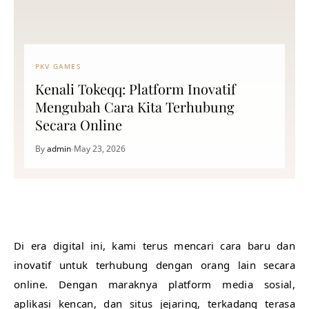
PKV GAMES
Kenali Tokeqq: Platform Inovatif
Mengubah Cara Kita Terhubung
Secara Online
By
admin
May 23, 2026
•
Di era digital ini, kami terus mencari cara baru dan
inovatif untuk terhubung dengan orang lain secara
online. Dengan maraknya platform media sosial,
aplikasi kencan, dan situs jejaring, terkadang terasa