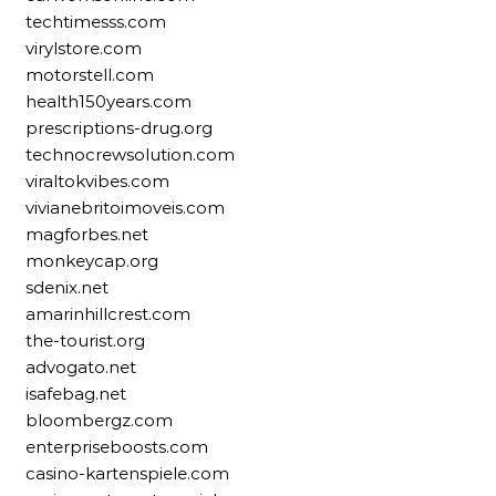
techtimesss.com
virylstore.com
motorstell.com
health150years.com
prescriptions-drug.org
technocrewsolution.com
viraltokvibes.com
vivianebritoimoveis.com
magforbes.net
monkeycap.org
sdenix.net
amarinhillcrest.com
the-tourist.org
advogato.net
isafebag.net
bloombergz.com
enterpriseboosts.com
casino-kartenspiele.com