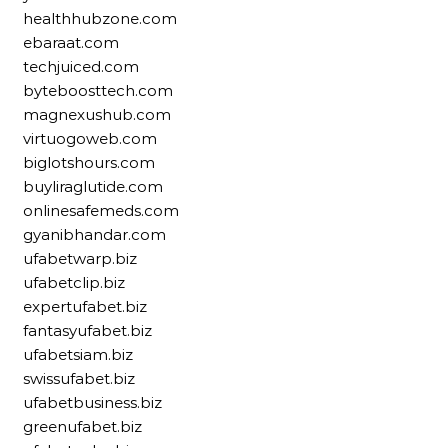
healthhubzone.com
ebaraat.com
techjuiced.com
byteboosttech.com
magnexushub.com
virtuogoweb.com
biglotshours.com
buyliraglutide.com
onlinesafemeds.com
gyanibhandar.com
ufabetwarp.biz
ufabetclip.biz
expertufabet.biz
fantasyufabet.biz
ufabetsiam.biz
swissufabet.biz
ufabetbusiness.biz
greenufabet.biz