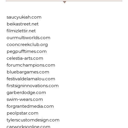
saucyukiah.com
beikastreet.net
filmizlettir.net
ourmultiworlds.com
cooncreekclub.org
pegpufftimes.com
celestia-arts.com
forumchampions.com
bluebargames.com
festivaldelamalou.com
firstsigninnovations.com
garberdodge.com
swim-wears.com
forgrantedmedia.com
peolpstar.com
tylerscustomdesign.com
carworksonline.com