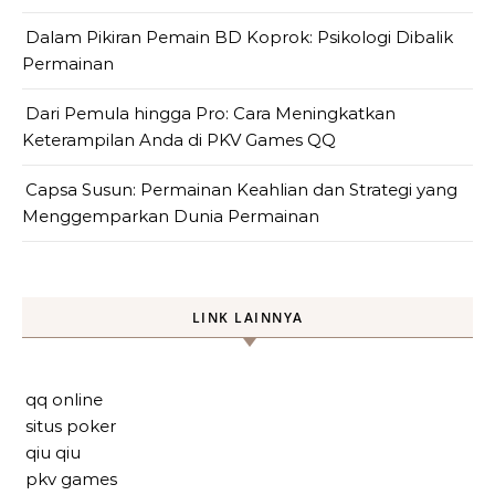
Dalam Pikiran Pemain BD Koprok: Psikologi Dibalik
Permainan
Dari Pemula hingga Pro: Cara Meningkatkan
Keterampilan Anda di PKV Games QQ
Capsa Susun: Permainan Keahlian dan Strategi yang
Menggemparkan Dunia Permainan
LINK LAINNYA
qq online
situs poker
qiu qiu
pkv games