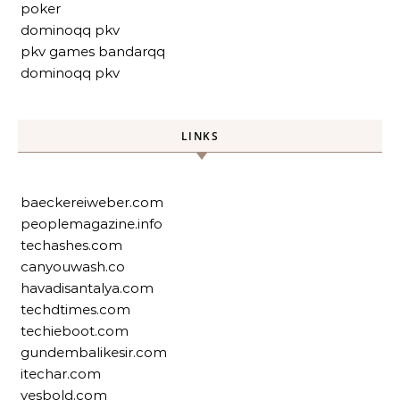
poker
dominoqq pkv
pkv games bandarqq
dominoqq pkv
LINKS
baeckereiweber.com
peoplemagazine.info
techashes.com
canyouwash.co
havadisantalya.com
techdtimes.com
techieboot.com
gundembalikesir.com
itechar.com
yesbold.com