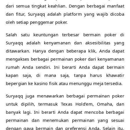
dari semua tingkat keahlian. Dengan berbagai manfaat
dan fitur, Suryaqq adalah platform yang wajib dicoba
oleh setiap penggemar poker.
Salah satu keuntungan terbesar bermain poker di
Suryaqq adalah kenyamanan dan aksesibilitas yang
ditawarkan. Hanya dengan beberapa klik, Anda dapat
mengakses berbagai permainan poker dari kenyamanan
rumah Anda sendiri. Ini berarti Anda dapat bermain
kapan saja, di mana saja, tanpa harus khawatir
bepergian ke kasino fisik atau menunggu meja tersedia.
Suryaqq juga menawarkan berbagai permainan poker
untuk dipilih, termasuk Texas Hold’em, Omaha, dan
banyak lagi. Ini berarti Anda dapat mencoba berbagai
permainan dan menemukan permainan yang sesuai
dengan gaya bermain dan preferensi Anda. Selain itu,