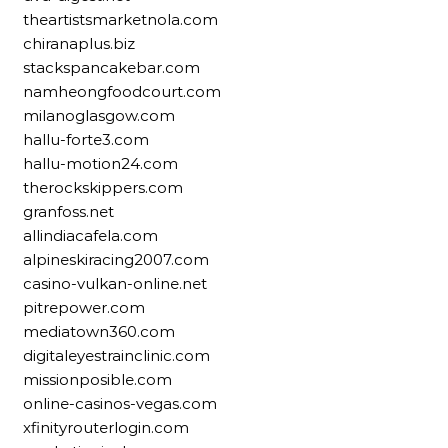
theartistsmarketnola.com
chiranaplus.biz
stackspancakebar.com
namheongfoodcourt.com
milanoglasgow.com
hallu-forte3.com
hallu-motion24.com
therockskippers.com
granfoss.net
allindiacafela.com
alpineskiracing2007.com
casino-vulkan-online.net
pitrepower.com
mediatown360.com
digitaleyestrainclinic.com
missionposible.com
online-casinos-vegas.com
xfinityrouterlogin.com