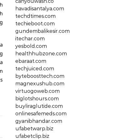
canyouwash.co
ah
havadisantalya.com
ah
techdtimes.com
g
techieboot.com
gundembalikesir.com
itechar.com
ia
yesbold.com
ng
healthhubzone.com
ebaraat.com
ya
techjuiced.com
in
byteboosttech.com
as
magnexushub.com
virtuogoweb.com
biglotshours.com
buyliraglutide.com
onlinesafemeds.com
gyanibhandar.com
ufabetwarp.biz
ufabetclip.biz