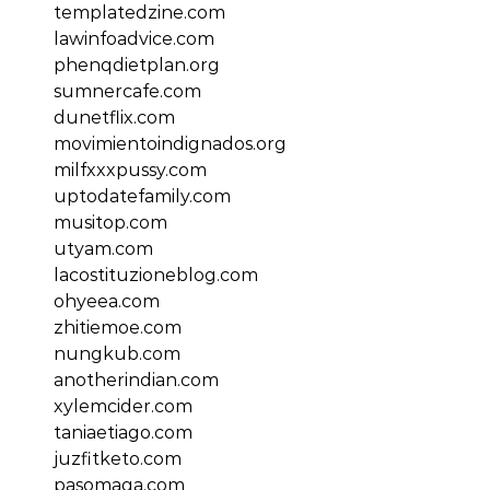
templatedzine.com
lawinfoadvice.com
phenqdietplan.org
sumnercafe.com
dunetflix.com
movimientoindignados.org
milfxxxpussy.com
uptodatefamily.com
musitop.com
utyam.com
lacostituzioneblog.com
ohyeea.com
zhitiemoe.com
nungkub.com
anotherindian.com
xylemcider.com
taniaetiago.com
juzfitketo.com
pasomaga.com