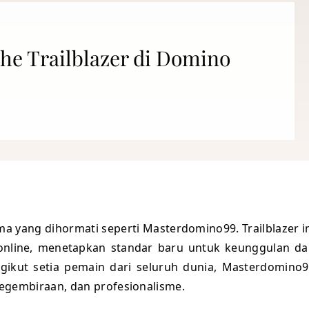
he Trailblazer di Domino
a yang dihormati seperti Masterdomino99. Trailblazer i
online, menetapkan standar baru untuk keunggulan d
ngikut setia pemain dari seluruh dunia, Masterdomino
 kegembiraan, dan profesionalisme.