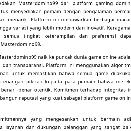
edakan Masterdomino99 dari platform gaming domin
untuk menyediakan pemain dengan pengalaman bermai
an menarik. Platform ini menawarkan berbagai maca
ngga variasi yang lebih modern dan inovatif. Keragam
 semua tingkat keterampilan dan preferensi dapa
i Masterdomino99.
Masterdomino99 naik ke puncak dunia game online adal
l dan transparansi. Platform ini menggunakan algorit
anan untuk memastikan bahwa semua game dilakuka
ketenangan pikiran kepada para pemain bahwa merek
nar -benar otentik. Komitmen terhadap integritas i
ngun reputasi yang kuat sebagai platform game onli
omitmennya yang mengesankan untuk bermain adil
a layanan dan dukungan pelanggan yang sangat baik