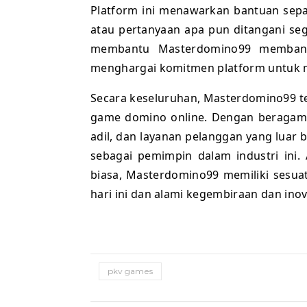
Platform ini menawarkan bantuan sep
atau pertanyaan apa pun ditangani sege
membantu Masterdomino99 membangu
menghargai komitmen platform untuk 
Secara keseluruhan, Masterdomino99 t
game domino online. Dengan beragam 
adil, dan layanan pelanggan yang luar b
sebagai pemimpin dalam industri ini
biasa, Masterdomino99 memiliki sesu
hari ini dan alami kegembiraan dan ino
pkv games