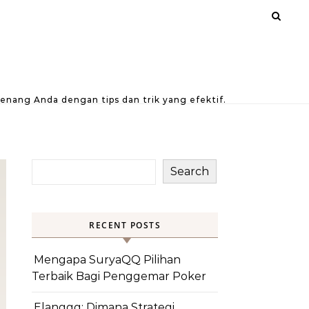
nang Anda dengan tips dan trik yang efektif.
Search
RECENT POSTS
Mengapa SuryaQQ Pilihan
Terbaik Bagi Penggemar Poker
Elangqq: Dimana Strategi