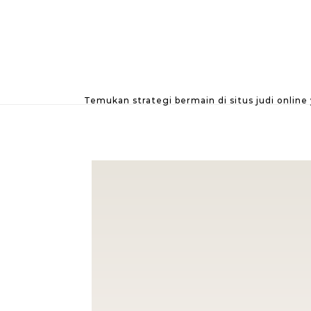
Skip to content
Temukan strategi bermain di situs judi onli