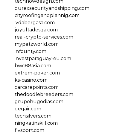
technowdesign.com
durexsecurityandshipping.com
cityroofingandplannig.com
ivdabergasa.com
juyultadesga.com
real-crypto-services.com
mypetzworld.com
infounty.com
investparaguay-eu.com
bwc88asia.com
extrem-poker.com
ks-casino.com
carcarepoints.com
thedoodlebreeders.com
grupohugodias.com
deqair.com
techsilvers.com
ningkatinskill.com
fivsport.com