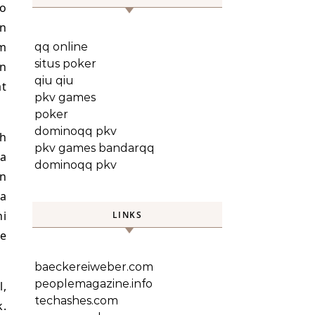
o
n
m
qq online
situs poker
an
qiu qiu
t
pkv games
poker
dominoqq pkv
ah
pkv games bandarqq
ma
dominoqq pkv
n
a
ni
LINKS
ne
baeckereiweber.com
peoplemagazine.info
,
techashes.com
.