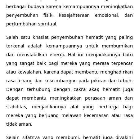
berbagai budaya karena kemampuannya meningkatkan
penyembuhan fisik, kesejahteraan emosional, dan
pertumbuhan spiritual.
Salah satu khasiat penyembuhan hematit yang paling
terkenal adalah kemampuannya untuk membumikan
dan menstabilkan energi. Hal ini menjadikannya batu
yang sangat baik bagi mereka yang merasa terpencar
atau kewalahan, karena dapat membantu menghadirkan
rasa tenang dan keseimbangan pada pikiran dan tubuh.
Dengan terhubung dengan cakra akar, hematit juga
dapat membantu meningkatkan perasaan aman dan
stabilitas, menjadikannya alat yang berharga bagi
mereka yang berjuang melawan kecemasan atau rasa
tidak aman.
Selain sifatnya yang membumi, hematit juga diyakini