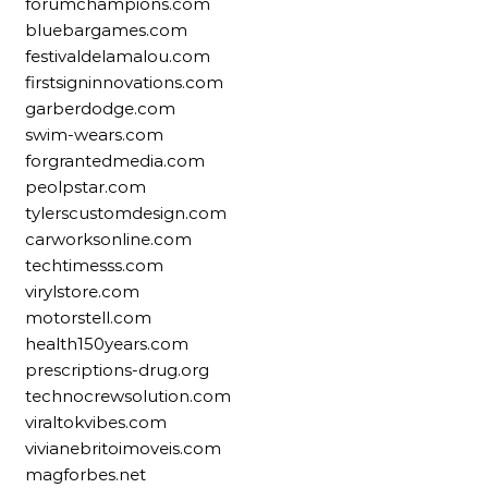
forumchampions.com
bluebargames.com
festivaldelamalou.com
firstsigninnovations.com
garberdodge.com
swim-wears.com
forgrantedmedia.com
peolpstar.com
tylerscustomdesign.com
carworksonline.com
techtimesss.com
virylstore.com
motorstell.com
health150years.com
prescriptions-drug.org
technocrewsolution.com
viraltokvibes.com
vivianebritoimoveis.com
magforbes.net