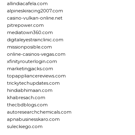
allindiacafela.com
alpineskiracing2007.com
casino-vulkan-online.net
pitrepower.com
mediatown360.com
digitaleyestrainclinic.com
missionposible.com
online-casinos-vegas.com
xfinityrouterlogin.com
marketingjacks.com
topappliancereviews.com
trickytechupdates.com
hindiabhimaan.com
khabresach.com
thecbdblogs.com
autoresearchchemicals.com
apnabusinesskaro.com
suleckiego.com