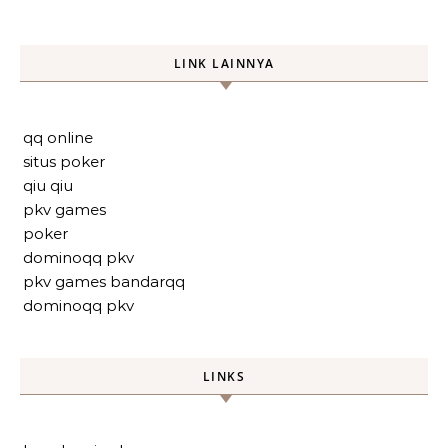
LINK LAINNYA
qq online
situs poker
qiu qiu
pkv games
poker
dominoqq pkv
pkv games bandarqq
dominoqq pkv
LINKS