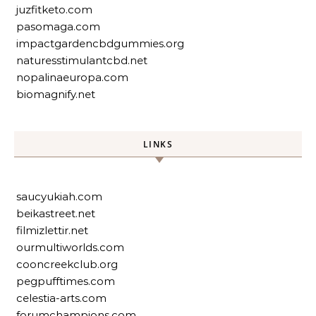
juzfitketo.com
pasomaga.com
impactgardencbdgummies.org
naturesstimulantcbd.net
nopalinaeuropa.com
biomagnify.net
LINKS
saucyukiah.com
beikastreet.net
filmizlettir.net
ourmultiworlds.com
cooncreekclub.org
pegpufftimes.com
celestia-arts.com
forumchampions.com