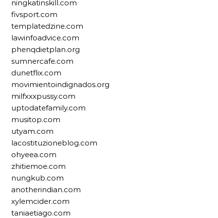
ningkatinskill.com
fivsport.com
templatedzine.com
lawinfoadvice.com
phenqdietplan.org
sumnercafe.com
dunetflix.com
movimientoindignados.org
milfxxxpussy.com
uptodatefamily.com
musitop.com
utyam.com
lacostituzioneblog.com
ohyeea.com
zhitiemoe.com
nungkub.com
anotherindian.com
xylemcider.com
taniaetiago.com