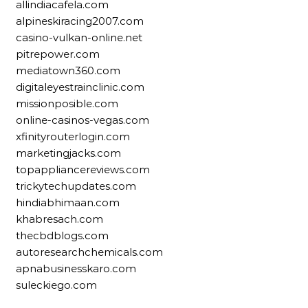
allindiacafela.com
alpineskiracing2007.com
casino-vulkan-online.net
pitrepower.com
mediatown360.com
digitaleyestrainclinic.com
missionposible.com
online-casinos-vegas.com
xfinityrouterlogin.com
marketingjacks.com
topappliancereviews.com
trickytechupdates.com
hindiabhimaan.com
khabresach.com
thecbdblogs.com
autoresearchchemicals.com
apnabusinesskaro.com
suleckiego.com