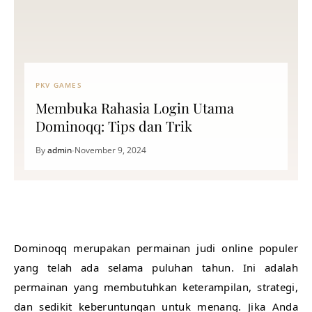
PKV GAMES
Membuka Rahasia Login Utama
Dominoqq: Tips dan Trik
By
admin
November 9, 2024
•
Dominoqq merupakan permainan judi online populer
yang telah ada selama puluhan tahun. Ini adalah
permainan yang membutuhkan keterampilan, strategi,
dan sedikit keberuntungan untuk menang. Jika Anda