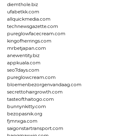
diemthole.biz
ufabetkk.com
allquickmedia.com
technewsgazette.com
pureglowfacecream.com
kingofherrings.com
mrbetjapan.com
anewentity.biz
appkuala.com
seo7days.com
pureglowcream.com
bloemenbezorgenvandaag.com
secrettohairgrowth.com
tasteofthaitogo.com
bunnynkitty.com
bezopasnik.org
fjmnxga.com
saigonstartransport.com
bangmaxwin.com