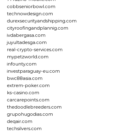
cobbseniorbowl.com
technowdesign.com
durexsecurityandshipping.com
cityroofingandplannig.com
ivdabergasa.com
juyultadesga.com
real-crypto-services.com
mypetzworld.com
infounty.com
investparaguay-eu.com
bwc88asia.com
extrem-poker.com
ks-casino.com
carcarepoints.com
thedoodlebreeders.com
grupohugodias.com
deqair.com
techsilvers.com