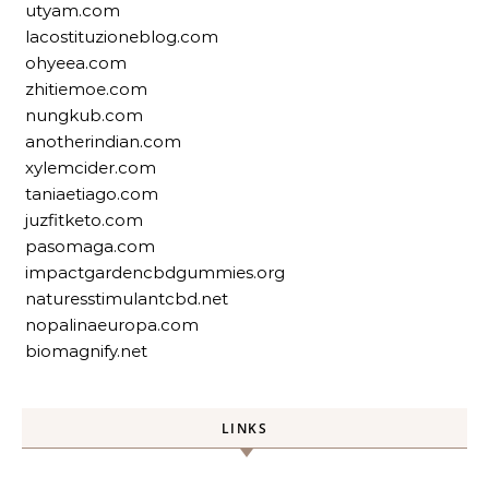
utyam.com
lacostituzioneblog.com
ohyeea.com
zhitiemoe.com
nungkub.com
anotherindian.com
xylemcider.com
taniaetiago.com
juzfitketo.com
pasomaga.com
impactgardencbdgummies.org
naturesstimulantcbd.net
nopalinaeuropa.com
biomagnify.net
LINKS