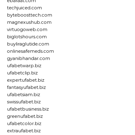
ebaraat.com
techjuiced.com
byteboosttech.com
magnexushub.com
virtuogoweb.com
biglotshours.com
buyliraglutide.com
onlinesafemeds.com
gyanibhandar.com
ufabetwarp.biz
ufabetclip.biz
expertufabet.biz
fantasyufabet.biz
ufabetsiam.biz
swissufabet.biz
ufabetbusiness.biz
greenufabet.biz
ufabetcolor.biz
extraufabet.biz