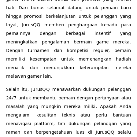
hati. Dari bonus selamat datang untuk pemain baru
hingga promosi berkelanjutan untuk pelanggan yang
loyal, JurusQQ memberi penghargaan kepada para
pemainnya dengan berbagai insentif yang
meningkatkan pengalaman bermain game mereka.
Dengan turnamen dan kompetisi reguler, pemain
memiliki kesempatan untuk memenangkan hadiah
menarik dan menunjukkan keterampilan mereka
melawan gamer lain.
Selain itu, JurusQQ menawarkan dukungan pelanggan
24/7 untuk membantu pemain dengan pertanyaan atau
masalah yang mungkin mereka miliki. Apakah Anda
mengalami kesulitan teknis atau perlu bantuan
menavigasi platform, tim dukungan pelanggan yang
ramah dan berpengetahuan luas di JurusQQ selalu