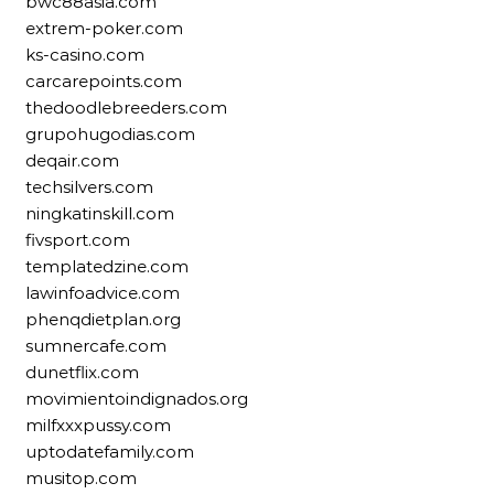
bwc88asia.com
extrem-poker.com
ks-casino.com
carcarepoints.com
thedoodlebreeders.com
grupohugodias.com
deqair.com
techsilvers.com
ningkatinskill.com
fivsport.com
templatedzine.com
lawinfoadvice.com
phenqdietplan.org
sumnercafe.com
dunetflix.com
movimientoindignados.org
milfxxxpussy.com
uptodatefamily.com
musitop.com