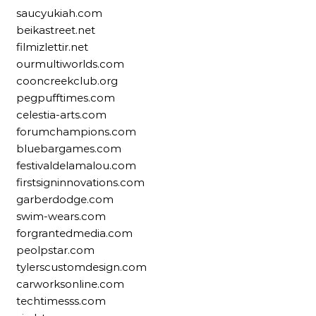
saucyukiah.com
beikastreet.net
filmizlettir.net
ourmultiworlds.com
cooncreekclub.org
pegpufftimes.com
celestia-arts.com
forumchampions.com
bluebargames.com
festivaldelamalou.com
firstsigninnovations.com
garberdodge.com
swim-wears.com
forgrantedmedia.com
peolpstar.com
tylerscustomdesign.com
carworksonline.com
techtimesss.com