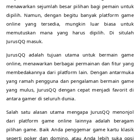
menawarkan sejumlah besar pilihan bagi pemain untuk
dipilih. Namun, dengan begitu banyak platform game
online yang tersedia, mungkin luar biasa untuk
memutuskan mana yang harus dipilih. Di situlah
JurusQQ masuk.
JurusQQ adalah tujuan utama untuk bermain game
online, menawarkan berbagai permainan dan fitur yang
membedakannya dari platform lain. Dengan antarmuka
yang ramah pengguna dan pengalaman bermain game
yang mulus, JurusQQ dengan cepat menjadi favorit di
antara gamer di seluruh dunia.
Salah satu alasan utama mengapa JurusQQ menonjol
dari platform game online lainnya adalah beragam
pilihan game. Baik Anda penggemar game kartu klasik
seperti poker dan domino, atau Anda lebih suka opsi