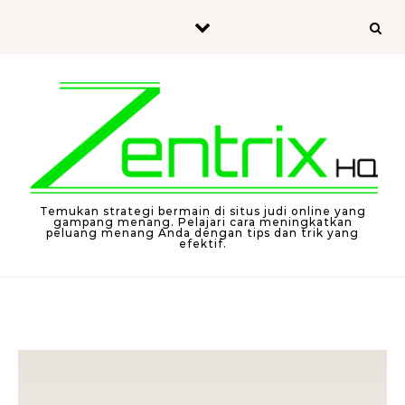
Skip to content
Temukan strategi bermain di situs judi online yang
gampang menang. Pelajari cara meningkatkan
peluang menang Anda dengan tips dan trik yang
efektif.