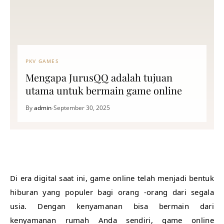
PKV GAMES
Mengapa JurusQQ adalah tujuan
utama untuk bermain game online
By
admin
September 30, 2025
•
Di era digital saat ini, game online telah menjadi bentuk
hiburan yang populer bagi orang -orang dari segala
usia. Dengan kenyamanan bisa bermain dari
kenyamanan rumah Anda sendiri, game online