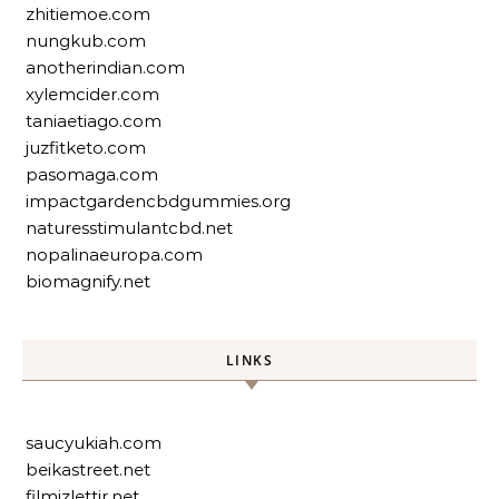
zhitiemoe.com
nungkub.com
anotherindian.com
xylemcider.com
taniaetiago.com
juzfitketo.com
pasomaga.com
impactgardencbdgummies.org
naturesstimulantcbd.net
nopalinaeuropa.com
biomagnify.net
LINKS
saucyukiah.com
beikastreet.net
filmizlettir.net