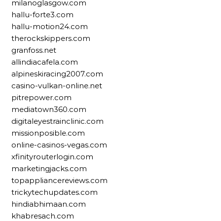
milanoglasgow.com
hallu-forte3.com
hallu-motion24.com
therockskippers.com
granfoss.net
allindiacafela.com
alpineskiracing2007.com
casino-vulkan-online.net
pitrepower.com
mediatown360.com
digitaleyestrainclinic.com
missionposible.com
online-casinos-vegas.com
xfinityrouterlogin.com
marketingjacks.com
topappliancereviews.com
trickytechupdates.com
hindiabhimaan.com
khabresach.com