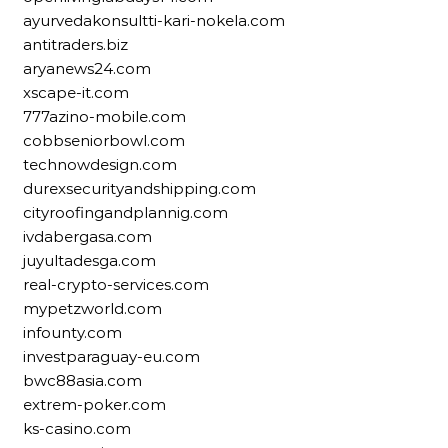
ayurvedakonsultti-kari-nokela.com
antitraders.biz
aryanews24.com
xscape-it.com
777azino-mobile.com
cobbseniorbowl.com
technowdesign.com
durexsecurityandshipping.com
cityroofingandplannig.com
ivdabergasa.com
juyultadesga.com
real-crypto-services.com
mypetzworld.com
infounty.com
investparaguay-eu.com
bwc88asia.com
extrem-poker.com
ks-casino.com