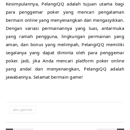
Kesimpulannya, PelangiQQ adalah tujuan utama bagi
para penggemar poker yang mencari pengalaman
bermain online yang menyenangkan dan mengasyikkan.
Dengan variasi permainannya yang luas, antarmuka
yang ramah pengguna, lingkungan permainan yang
aman, dan bonus yang melimpah, PelangiQQ memiliki
segalanya yang dapat diminta oleh para penggemar
poker. Jadi, jika Anda mencari platform poker online
yang andal dan menyenangkan, PelangiQQ adalah
jawabannya. Selamat bermain game!
pkv games