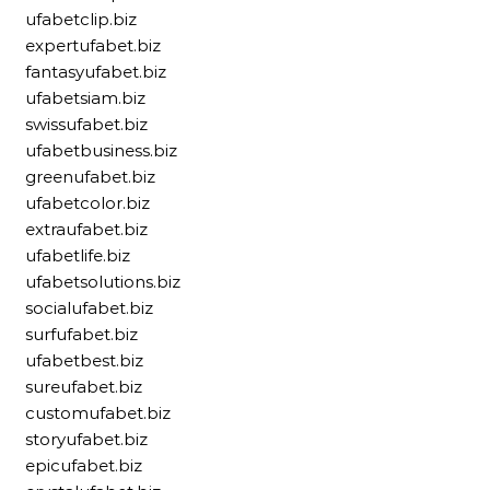
ufabetclip.biz
expertufabet.biz
fantasyufabet.biz
ufabetsiam.biz
swissufabet.biz
ufabetbusiness.biz
greenufabet.biz
ufabetcolor.biz
extraufabet.biz
ufabetlife.biz
ufabetsolutions.biz
socialufabet.biz
surfufabet.biz
ufabetbest.biz
sureufabet.biz
customufabet.biz
storyufabet.biz
epicufabet.biz