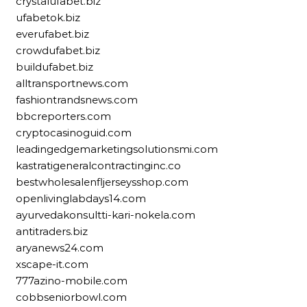
crystalufabet.biz
ufabetok.biz
everufabet.biz
crowdufabet.biz
buildufabet.biz
alltransportnews.com
fashiontrandsnews.com
bbcreporters.com
cryptocasinoguid.com
leadingedgemarketingsolutionsmi.com
kastratigeneralcontractinginc.co
bestwholesalenfljerseysshop.com
openlivinglabdays14.com
ayurvedakonsultti-kari-nokela.com
antitraders.biz
aryanews24.com
xscape-it.com
777azino-mobile.com
cobbseniorbowl.com