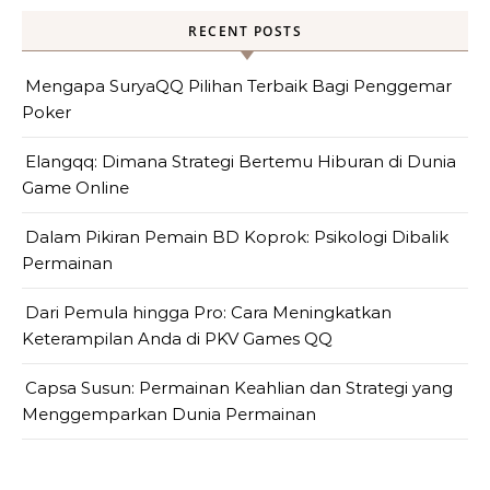
RECENT POSTS
Mengapa SuryaQQ Pilihan Terbaik Bagi Penggemar
Poker
Elangqq: Dimana Strategi Bertemu Hiburan di Dunia
Game Online
Dalam Pikiran Pemain BD Koprok: Psikologi Dibalik
Permainan
Dari Pemula hingga Pro: Cara Meningkatkan
Keterampilan Anda di PKV Games QQ
Capsa Susun: Permainan Keahlian dan Strategi yang
Menggemparkan Dunia Permainan