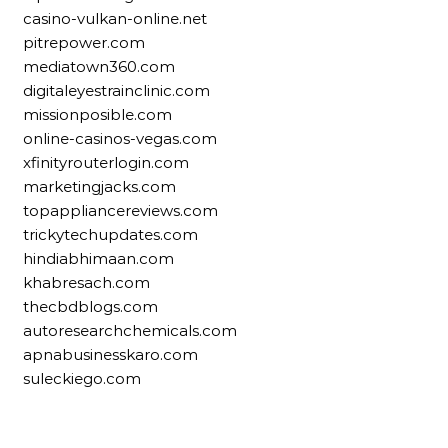
casino-vulkan-online.net
pitrepower.com
mediatown360.com
digitaleyestrainclinic.com
missionposible.com
online-casinos-vegas.com
xfinityrouterlogin.com
marketingjacks.com
topappliancereviews.com
trickytechupdates.com
hindiabhimaan.com
khabresach.com
thecbdblogs.com
autoresearchchemicals.com
apnabusinesskaro.com
suleckiego.com