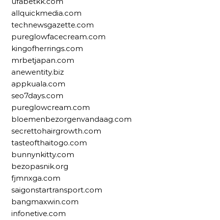
ufabetkk.com
allquickmedia.com
technewsgazette.com
pureglowfacecream.com
kingofherrings.com
mrbetjapan.com
anewentity.biz
appkuala.com
seo7days.com
pureglowcream.com
bloemenbezorgenvandaag.com
secrettohairgrowth.com
tasteofthaitogo.com
bunnynkitty.com
bezopasnik.org
fjmnxga.com
saigonstartransport.com
bangmaxwin.com
infonetive.com