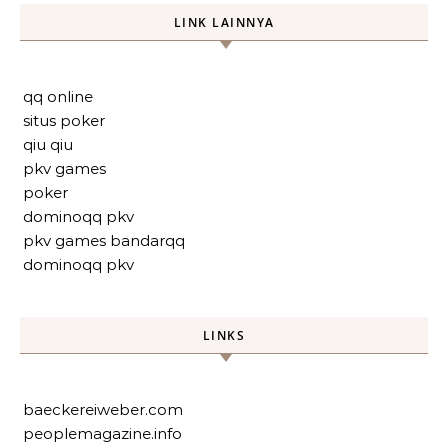
LINK LAINNYA
qq online
situs poker
qiu qiu
pkv games
poker
dominoqq pkv
pkv games bandarqq
dominoqq pkv
LINKS
baeckereiweber.com
peoplemagazine.info