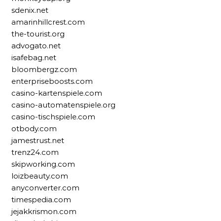
sdenix.net
amarinhillcrest.com
the-tourist.org
advogato.net
isafebag.net
bloombergz.com
enterpriseboosts.com
casino-kartenspiele.com
casino-automatenspiele.org
casino-tischspiele.com
otbody.com
jamestrust.net
trenz24.com
skipworking.com
loizbeauty.com
anyconverter.com
timespedia.com
jejakkrismon.com