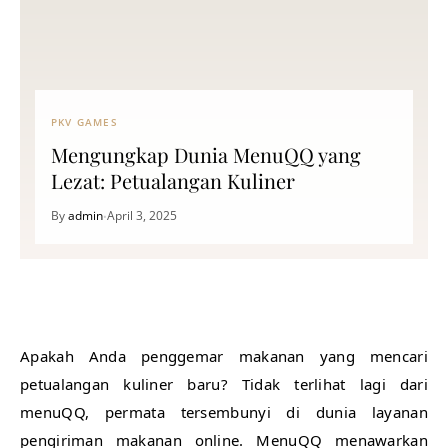
PKV GAMES
Mengungkap Dunia MenuQQ yang
Lezat: Petualangan Kuliner
By
admin
April 3, 2025
•
Apakah Anda penggemar makanan yang mencari
petualangan kuliner baru? Tidak terlihat lagi dari
menuQQ, permata tersembunyi di dunia layanan
pengiriman makanan online. MenuQQ menawarkan