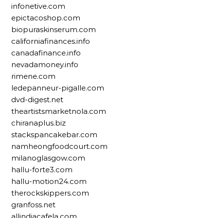
infonetive.com
epictacoshop.com
biopuraskinserum.com
californiafinances.info
canadafinance.info
nevadamoney.info
rimene.com
ledepanneur-pigalle.com
dvd-digest.net
theartistsmarketnola.com
chiranaplus.biz
stackspancakebar.com
namheongfoodcourt.com
milanoglasgow.com
hallu-forte3.com
hallu-motion24.com
therockskippers.com
granfoss.net
allindiacafela.com