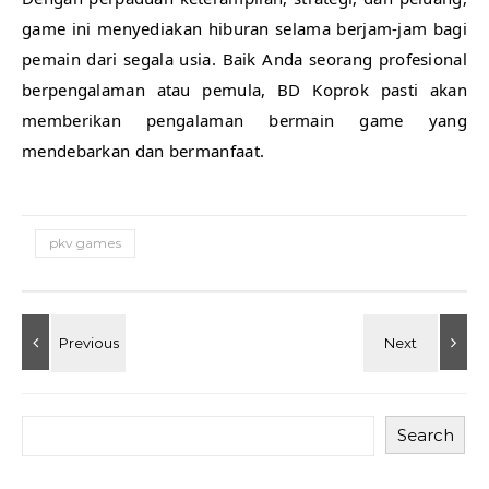
game ini menyediakan hiburan selama berjam-jam bagi
pemain dari segala usia. Baik Anda seorang profesional
berpengalaman atau pemula, BD Koprok pasti akan
memberikan pengalaman bermain game yang
mendebarkan dan bermanfaat.
pkv games
Search