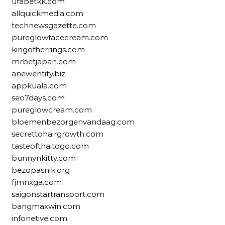
ufabetkk.com
allquickmedia.com
technewsgazette.com
pureglowfacecream.com
kingofherrings.com
mrbetjapan.com
anewentity.biz
appkuala.com
seo7days.com
pureglowcream.com
bloemenbezorgenvandaag.com
secrettohairgrowth.com
tasteofthaitogo.com
bunnynkitty.com
bezopasnik.org
fjmnxga.com
saigonstartransport.com
bangmaxwin.com
infonetive.com