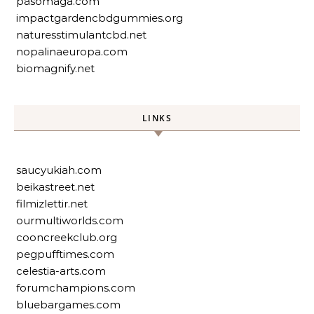
pasomaga.com
impactgardencbdgummies.org
naturesstimulantcbd.net
nopalinaeuropa.com
biomagnify.net
LINKS
saucyukiah.com
beikastreet.net
filmizlettir.net
ourmultiworlds.com
cooncreekclub.org
pegpufftimes.com
celestia-arts.com
forumchampions.com
bluebargames.com