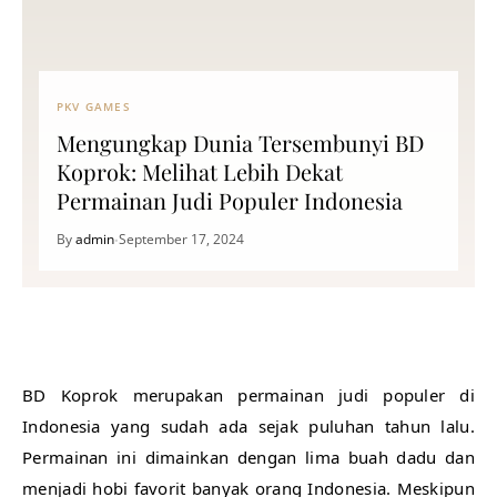
PKV GAMES
Mengungkap Dunia Tersembunyi BD
Koprok: Melihat Lebih Dekat
Permainan Judi Populer Indonesia
By
admin
September 17, 2024
•
BD Koprok merupakan permainan judi populer di
Indonesia yang sudah ada sejak puluhan tahun lalu.
Permainan ini dimainkan dengan lima buah dadu dan
menjadi hobi favorit banyak orang Indonesia. Meskipun