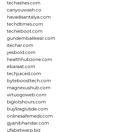
techashes.com
canyouwash.co
havadisantalya.com
techdtimes.com
techieboot.com
gundembalikesir.com
itechar.com
yesbold.com
healthhubzone.com
ebaraat.com
techjuiced.com
byteboosttech.com
magnexushub.com
virtuogoweb.com
biglotshours.com
buyliraglutide.com
onlinesafemeds.com
gyanibhandar.com
ufabetwarp.biz