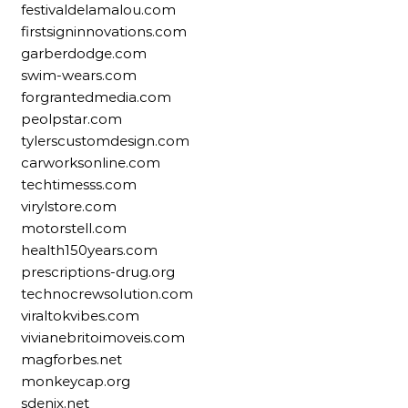
festivaldelamalou.com
firstsigninnovations.com
garberdodge.com
swim-wears.com
forgrantedmedia.com
peolpstar.com
tylerscustomdesign.com
carworksonline.com
techtimesss.com
virylstore.com
motorstell.com
health150years.com
prescriptions-drug.org
technocrewsolution.com
viraltokvibes.com
vivianebritoimoveis.com
magforbes.net
monkeycap.org
sdenix.net