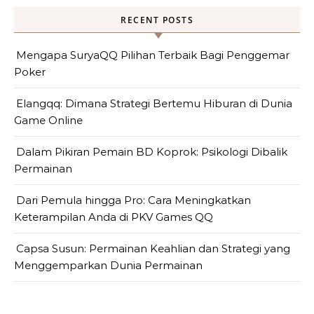
RECENT POSTS
Mengapa SuryaQQ Pilihan Terbaik Bagi Penggemar
Poker
Elangqq: Dimana Strategi Bertemu Hiburan di Dunia
Game Online
Dalam Pikiran Pemain BD Koprok: Psikologi Dibalik
Permainan
Dari Pemula hingga Pro: Cara Meningkatkan
Keterampilan Anda di PKV Games QQ
Capsa Susun: Permainan Keahlian dan Strategi yang
Menggemparkan Dunia Permainan