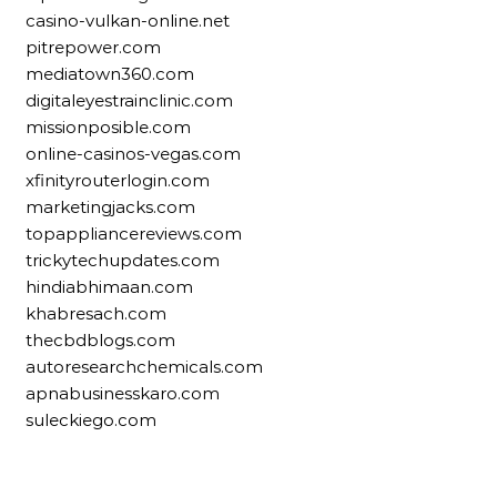
casino-vulkan-online.net
pitrepower.com
mediatown360.com
digitaleyestrainclinic.com
missionposible.com
online-casinos-vegas.com
xfinityrouterlogin.com
marketingjacks.com
topappliancereviews.com
trickytechupdates.com
hindiabhimaan.com
khabresach.com
thecbdblogs.com
autoresearchchemicals.com
apnabusinesskaro.com
suleckiego.com