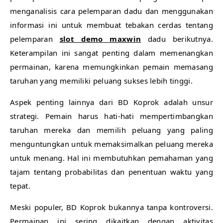
menganalisis cara pelemparan dadu dan menggunakan
informasi ini untuk membuat tebakan cerdas tentang
pelemparan
slot demo maxwin
dadu berikutnya.
Keterampilan ini sangat penting dalam memenangkan
permainan, karena memungkinkan pemain memasang
taruhan yang memiliki peluang sukses lebih tinggi.
Aspek penting lainnya dari BD Koprok adalah unsur
strategi. Pemain harus hati-hati mempertimbangkan
taruhan mereka dan memilih peluang yang paling
menguntungkan untuk memaksimalkan peluang mereka
untuk menang. Hal ini membutuhkan pemahaman yang
tajam tentang probabilitas dan penentuan waktu yang
tepat.
Meski populer, BD Koprok bukannya tanpa kontroversi.
Permainan ini sering dikaitkan dengan aktivitas