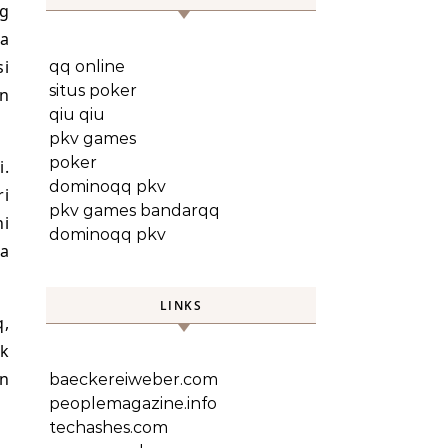
ng
na
si
qq online
situs poker
an
qiu qiu
pkv games
poker
i.
dominoqq pkv
i
pkv games bandarqq
ni
dominoqq pkv
ia
LINKS
q,
k
an
baeckereiweber.com
peoplemagazine.info
techashes.com