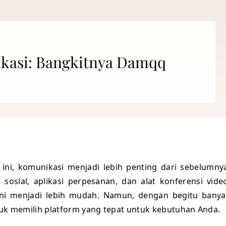
kasi: Bangkitnya Damqq
 ini, komunikasi menjadi lebih penting dari sebelumny
osial, aplikasi perpesanan, dan alat konferensi vide
ini menjadi lebih mudah. Namun, dengan begitu bany
ntuk memilih platform yang tepat untuk kebutuhan Anda.