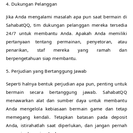
4. Dukungan Pelanggan
Jika Anda mengalami masalah apa pun saat bermain di
SahabatQQ, tim dukungan pelanggan mereka tersedia
24/7 untuk membantu Anda. Apakah Anda memiliki
pertanyaan tentang permainan, penyetoran, atau
penarikan, staf mereka yang ramah dan
berpengetahuan siap membantu.
5. Perjudian yang Bertanggung Jawab
Seperti halnya bentuk perjudian apa pun, penting untuk
bermain secara bertanggung jawab. SahabatQQ
menawarkan alat dan sumber daya untuk membantu
Anda mengelola kebiasaan bermain game dan tetap
memegang kendali. Tetapkan batasan pada deposit
Anda, istirahatlah saat diperlukan, dan jangan pernah