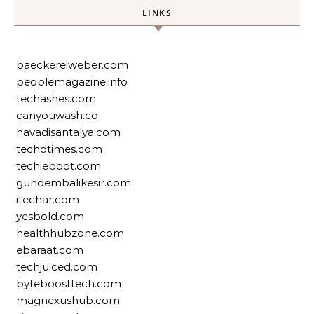
LINKS
baeckereiweber.com
peoplemagazine.info
techashes.com
canyouwash.co
havadisantalya.com
techdtimes.com
techieboot.com
gundembalikesir.com
itechar.com
yesbold.com
healthhubzone.com
ebaraat.com
techjuiced.com
byteboosttech.com
magnexushub.com