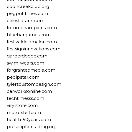
cooncreekclub.org
pegpufftimes.com
celestia-arts.com
forumchampions.com
bluebargames.com
festivaldelamalou.com
firstsigninnovations.com
garberdodge.com
swim-wears.com
forgrantedmedia.com
peolpstar.com
tylerscustomdesign.com
carworksonline.com
techtimesss.com
virylstore.com
motorstell.com
health150years.com
prescriptions-drug.org