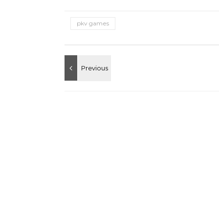
pkv games