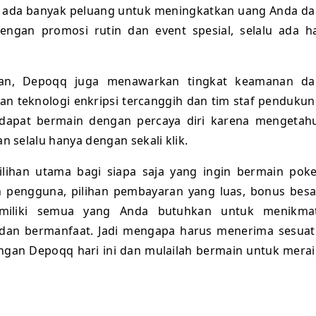
s, ada banyak peluang untuk meningkatkan uang Anda d
gan promosi rutin dan event spesial, selalu ada ha
ankan, Depoqq juga menawarkan tingkat keamanan da
n teknologi enkripsi tercanggih dan tim staf penduku
a dapat bermain dengan percaya diri karena mengetah
 selalu hanya dengan sekali klik.
ilihan utama bagi siapa saja yang ingin bermain pok
 pengguna, pilihan pembayaran yang luas, bonus besa
miliki semua yang Anda butuhkan untuk menikmat
 dan bermanfaat. Jadi mengapa harus menerima sesua
ngan Depoqq hari ini dan mulailah bermain untuk mera