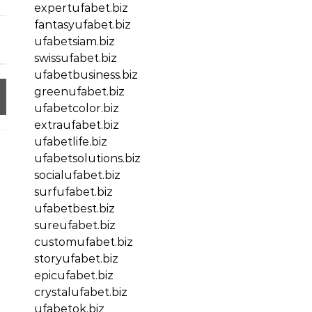
expertufabet.biz
fantasyufabet.biz
ufabetsiam.biz
swissufabet.biz
ufabetbusiness.biz
greenufabet.biz
ufabetcolor.biz
extraufabet.biz
ufabetlife.biz
ufabetsolutions.biz
socialufabet.biz
surfufabet.biz
ufabetbest.biz
sureufabet.biz
customufabet.biz
storyufabet.biz
epicufabet.biz
crystalufabet.biz
ufabetok.biz