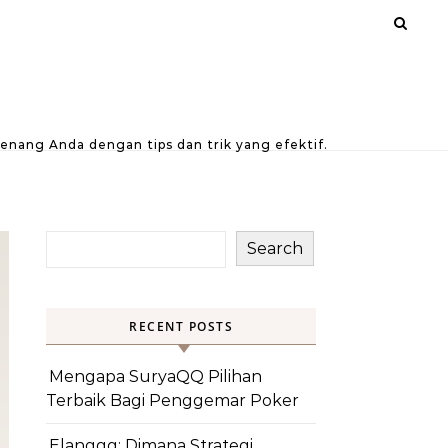
nang Anda dengan tips dan trik yang efektif.
Search
RECENT POSTS
Mengapa SuryaQQ Pilihan
Terbaik Bagi Penggemar Poker
Elangqq: Dimana Strategi