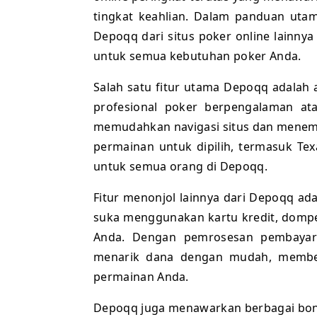
tingkat keahlian. Dalam panduan uta
Depoqq dari situs poker online lainny
untuk semua kebutuhan poker Anda.
Salah satu fitur utama Depoqq adala
profesional poker berpengalaman at
memudahkan navigasi situs dan menem
permainan untuk dipilih, termasuk Tex
untuk semua orang di Depoqq.
Fitur menonjol lainnya dari Depoqq ad
suka menggunakan kartu kredit, dompe
Anda. Dengan pemrosesan pembayar
menarik dana dengan mudah, member
permainan Anda.
Depoqq juga menawarkan berbagai bon