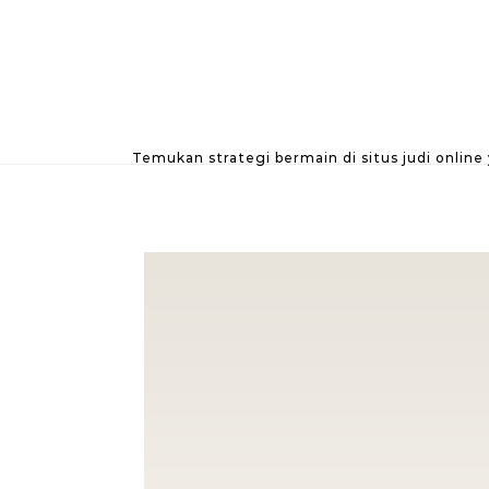
Skip to content
Temukan strategi bermain di situs judi onli