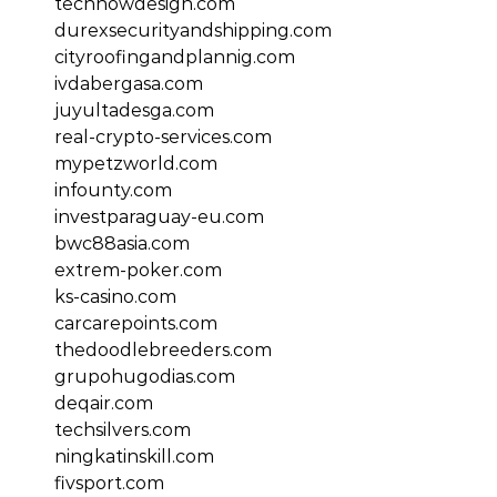
technowdesign.com
durexsecurityandshipping.com
cityroofingandplannig.com
ivdabergasa.com
juyultadesga.com
real-crypto-services.com
mypetzworld.com
infounty.com
investparaguay-eu.com
bwc88asia.com
extrem-poker.com
ks-casino.com
carcarepoints.com
thedoodlebreeders.com
grupohugodias.com
deqair.com
techsilvers.com
ningkatinskill.com
fivsport.com