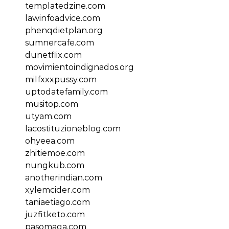
templatedzine.com
lawinfoadvice.com
phenqdietplan.org
sumnercafe.com
dunetflix.com
movimientoindignados.org
milfxxxpussy.com
uptodatefamily.com
musitop.com
utyam.com
lacostituzioneblog.com
ohyeea.com
zhitiemoe.com
nungkub.com
anotherindian.com
xylemcider.com
taniaetiago.com
juzfitketo.com
pasomaga.com