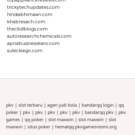
trickytechupdates.com
hindiabhimaan.com
khabresach.com
thecbdblogs.com
autoresearchchemicals.com
apnabusinesskaro.com
suleckiego.com
pkv
|
slot terbaru
|
agen judi bola
|
bandarqq login
|
qq
poker
|
pkv
|
pkv
|
pkv
|
pkv
|
pkv
|
bandarqq pkv
|
pkv
games
|
qq poker
|
slot maxwin
|
slot maxwin
|
slot
maxwin
|
situs poker
|
hematqq.pkvgamesresmi.org