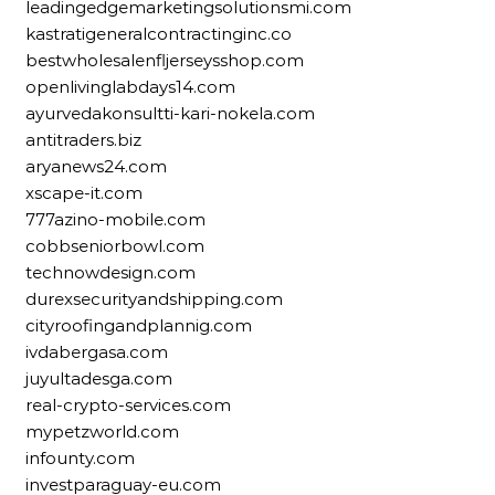
leadingedgemarketingsolutionsmi.com
kastratigeneralcontractinginc.co
bestwholesalenfljerseysshop.com
openlivinglabdays14.com
ayurvedakonsultti-kari-nokela.com
antitraders.biz
aryanews24.com
xscape-it.com
777azino-mobile.com
cobbseniorbowl.com
technowdesign.com
durexsecurityandshipping.com
cityroofingandplannig.com
ivdabergasa.com
juyultadesga.com
real-crypto-services.com
mypetzworld.com
infounty.com
investparaguay-eu.com