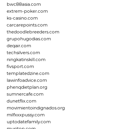
bwc88asia.com
extrem-poker.com
ks-casino.com
carcarepoints.com
thedoodlebreeders.com
grupohugodias.com
deqair.com
techsilvers.com
ningkatinskill.com
fivsport.com
templatedzine.com
lawinfoadvice.com
phenqdietplan.org
sumnercafe.com
dunetflix.com
movimientoindignados.org
milfxxxpussy.com
uptodatefamily.com
musitop.com