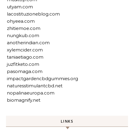
utyam.com
lacostituzioneblog.com
ohyeea.com
zhitiemoe.com
nungkub.com
anotherindian.com
xylemcider.com
taniaetiago.com
juzfitketo.com
pasomaga.com
impactgardencbdgummies.org
naturesstimulantcbd.net
nopalinaeuropa.com
biomagnify.net
LINKS