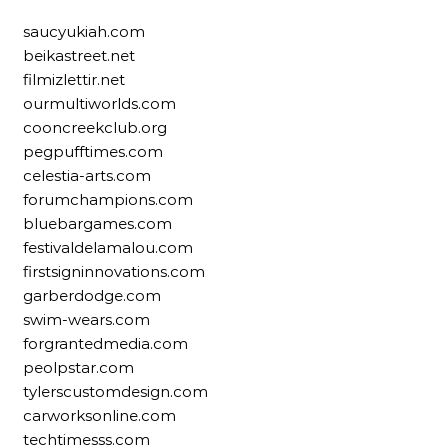
saucyukiah.com
beikastreet.net
filmizlettir.net
ourmultiworlds.com
cooncreekclub.org
pegpufftimes.com
celestia-arts.com
forumchampions.com
bluebargames.com
festivaldelamalou.com
firstsigninnovations.com
garberdodge.com
swim-wears.com
forgrantedmedia.com
peolpstar.com
tylerscustomdesign.com
carworksonline.com
techtimesss.com