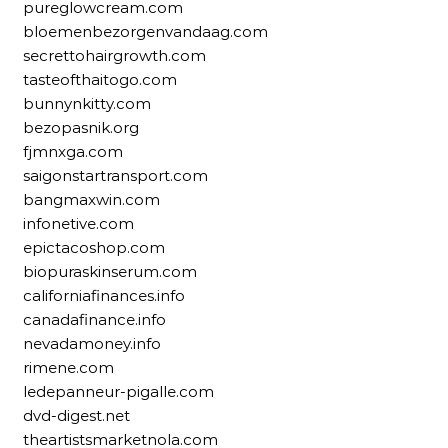
pureglowcream.com
bloemenbezorgenvandaag.com
secrettohairgrowth.com
tasteofthaitogo.com
bunnynkitty.com
bezopasnik.org
fjmnxga.com
saigonstartransport.com
bangmaxwin.com
infonetive.com
epictacoshop.com
biopuraskinserum.com
californiafinances.info
canadafinance.info
nevadamoney.info
rimene.com
ledepanneur-pigalle.com
dvd-digest.net
theartistsmarketnola.com