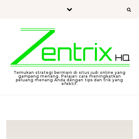
Skip to content
Temukan strategi bermain di situs judi online yang
gampang menang. Pelajari cara meningkatkan
peluang menang Anda dengan tips dan trik yang
efektif.