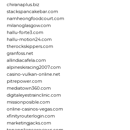
chiranaplus.biz
stackspancakebar.com
namheongfoodcourt.com
milanoglasgow.com
hallu-forte3.com
hallu-motion24.com
therockskippers.com
granfoss.net
allindiacafela.com
alpineskiracing2007.com
casino-vulkan-online.net
pitrepower.com
mediatown360.com
digitaleyestrainclinic.com
missionposible.com
online-casinos-vegas.com
xfinityrouterlogin.com
marketingjacks.com
topappliancereviews.com