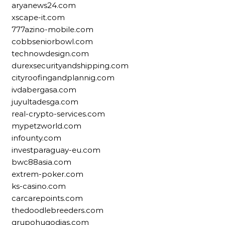
aryanews24.com
xscape-it.com
777azino-mobile.com
cobbseniorbowl.com
technowdesign.com
durexsecurityandshipping.com
cityroofingandplannig.com
ivdabergasa.com
juyultadesga.com
real-crypto-services.com
mypetzworld.com
infounty.com
investparaguay-eu.com
bwc88asia.com
extrem-poker.com
ks-casino.com
carcarepoints.com
thedoodlebreeders.com
grupohugodias.com