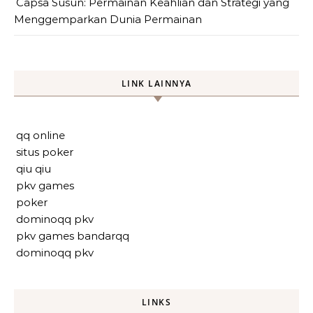
Capsa Susun: Permainan Keahlian dan Strategi yang
Menggemparkan Dunia Permainan
LINK LAINNYA
qq online
situs poker
qiu qiu
pkv games
poker
dominoqq pkv
pkv games bandarqq
dominoqq pkv
LINKS