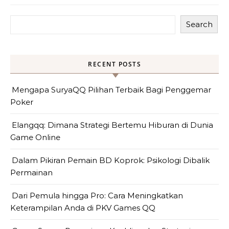
Search
RECENT POSTS
Mengapa SuryaQQ Pilihan Terbaik Bagi Penggemar
Poker
Elangqq: Dimana Strategi Bertemu Hiburan di Dunia
Game Online
Dalam Pikiran Pemain BD Koprok: Psikologi Dibalik
Permainan
Dari Pemula hingga Pro: Cara Meningkatkan
Keterampilan Anda di PKV Games QQ