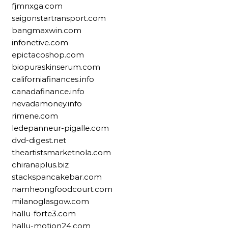
fjmnxga.com
saigonstartransport.com
bangmaxwin.com
infonetive.com
epictacoshop.com
biopuraskinserum.com
californiafinances.info
canadafinance.info
nevadamoney.info
rimene.com
ledepanneur-pigalle.com
dvd-digest.net
theartistsmarketnola.com
chiranaplus.biz
stackspancakebar.com
namheongfoodcourt.com
milanoglasgow.com
hallu-forte3.com
hallu-motion24.com