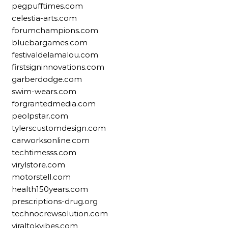
pegpufftimes.com
celestia-arts.com
forumchampions.com
bluebargames.com
festivaldelamalou.com
firstsigninnovations.com
garberdodge.com
swim-wears.com
forgrantedmedia.com
peolpstar.com
tylerscustomdesign.com
carworksonline.com
techtimesss.com
virylstore.com
motorstell.com
health150years.com
prescriptions-drug.org
technocrewsolution.com
viraltokvibes.com