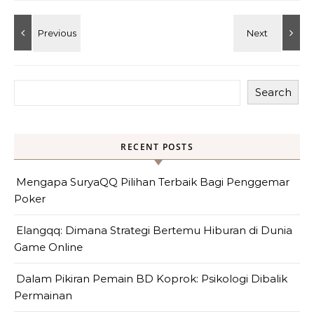
Search
RECENT POSTS
Mengapa SuryaQQ Pilihan Terbaik Bagi Penggemar
Poker
Elangqq: Dimana Strategi Bertemu Hiburan di Dunia
Game Online
Dalam Pikiran Pemain BD Koprok: Psikologi Dibalik
Permainan