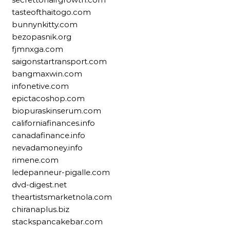
tasteofthaitogo.com
bunnynkitty.com
bezopasnik.org
fjmnxga.com
saigonstartransport.com
bangmaxwin.com
infonetive.com
epictacoshop.com
biopuraskinserum.com
californiafinances.info
canadafinance.info
nevadamoney.info
rimene.com
ledepanneur-pigalle.com
dvd-digest.net
theartistsmarketnola.com
chiranaplus.biz
stackspancakebar.com