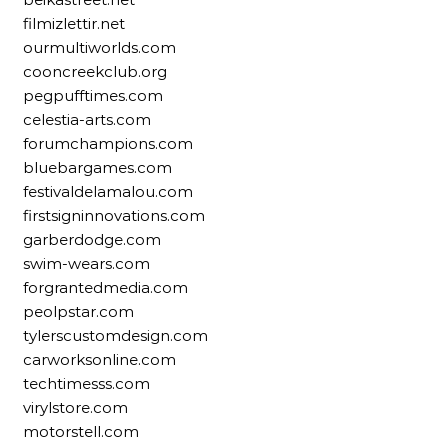
filmizlettir.net
ourmultiworlds.com
cooncreekclub.org
pegpufftimes.com
celestia-arts.com
forumchampions.com
bluebargames.com
festivaldelamalou.com
firstsigninnovations.com
garberdodge.com
swim-wears.com
forgrantedmedia.com
peolpstar.com
tylerscustomdesign.com
carworksonline.com
techtimesss.com
virylstore.com
motorstell.com