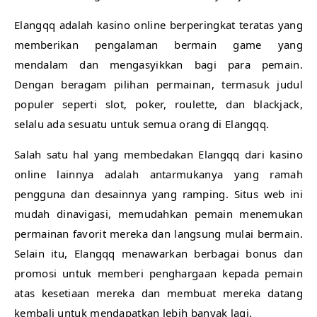
Elangqq adalah kasino online berperingkat teratas yang
memberikan pengalaman bermain game yang
mendalam dan mengasyikkan bagi para pemain.
Dengan beragam pilihan permainan, termasuk judul
populer seperti slot, poker, roulette, dan blackjack,
selalu ada sesuatu untuk semua orang di Elangqq.
Salah satu hal yang membedakan Elangqq dari kasino
online lainnya adalah antarmukanya yang ramah
pengguna dan desainnya yang ramping. Situs web ini
mudah dinavigasi, memudahkan pemain menemukan
permainan favorit mereka dan langsung mulai bermain.
Selain itu, Elangqq menawarkan berbagai bonus dan
promosi untuk memberi penghargaan kepada pemain
atas kesetiaan mereka dan membuat mereka datang
kembali untuk mendapatkan lebih banyak lagi.