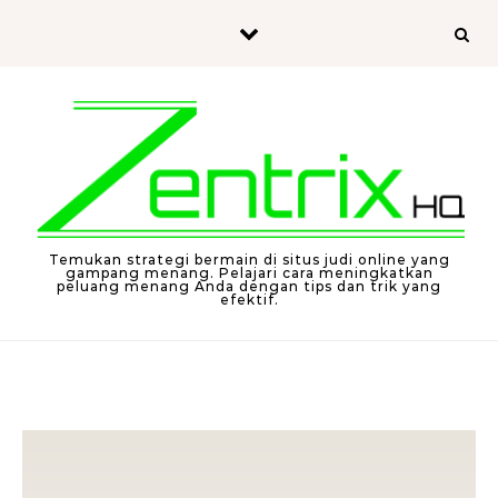
Skip to content
Temukan strategi bermain di situs judi online yang
gampang menang. Pelajari cara meningkatkan
peluang menang Anda dengan tips dan trik yang
efektif.