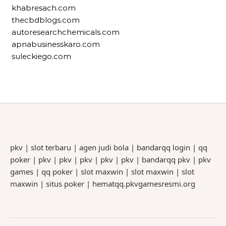
khabresach.com
thecbdblogs.com
autoresearchchemicals.com
apnabusinesskaro.com
suleckiego.com
pkv
|
slot terbaru
|
agen judi bola
|
bandarqq login
|
qq
poker
|
pkv
|
pkv
|
pkv
|
pkv
|
pkv
|
bandarqq pkv
|
pkv
games
|
qq poker
|
slot maxwin
|
slot maxwin
|
slot
maxwin
|
situs poker
|
hematqq.pkvgamesresmi.org