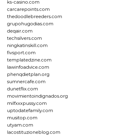
ks-casino.com
carcarepoints.com
thedoodlebreeders.com
grupohugodias.com
deqair.com
techsilvers.com
ningkatinskill.com
fivsport.com
templatedzine.com
lawinfoadvice.com
phenqdietplan.org
sumnercafe.com
dunetflix.com
movimientoindignados.org
milfxxxpussy.com
uptodatefamily.com
musitop.com
utyam.com
lacostituzioneblog.com