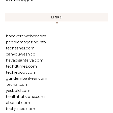
LINKS
baeckereiweber.com
peoplemagazine.info
techashes.com
canyouwash.co
havadisantalya.com
techdtimes.com
techieboot.com
gundembalikesir.com
itechar.com
yesbold.com
healthhubzone.com
ebaraat.com
techjuiced.com