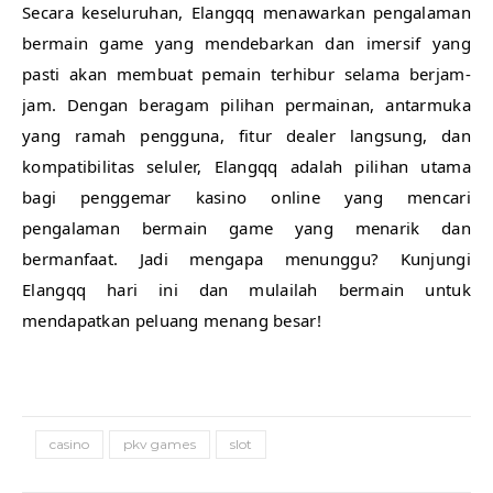
Secara keseluruhan, Elangqq menawarkan pengalaman
bermain game yang mendebarkan dan imersif yang
pasti akan membuat pemain terhibur selama berjam-
jam. Dengan beragam pilihan permainan, antarmuka
yang ramah pengguna, fitur dealer langsung, dan
kompatibilitas seluler, Elangqq adalah pilihan utama
bagi penggemar kasino online yang mencari
pengalaman bermain game yang menarik dan
bermanfaat. Jadi mengapa menunggu? Kunjungi
Elangqq hari ini dan mulailah bermain untuk
mendapatkan peluang menang besar!
casino
pkv games
slot