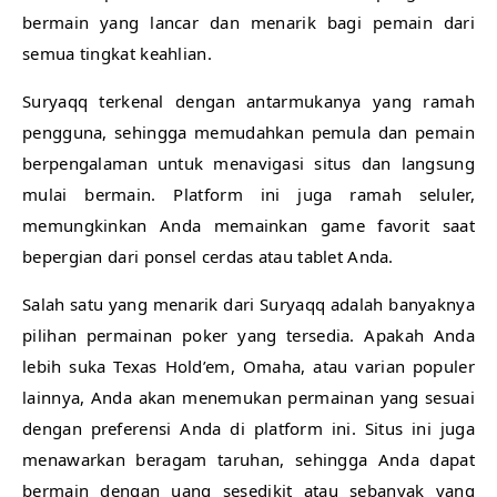
bermain yang lancar dan menarik bagi pemain dari
semua tingkat keahlian.
Suryaqq terkenal dengan antarmukanya yang ramah
pengguna, sehingga memudahkan pemula dan pemain
berpengalaman untuk menavigasi situs dan langsung
mulai bermain. Platform ini juga ramah seluler,
memungkinkan Anda memainkan game favorit saat
bepergian dari ponsel cerdas atau tablet Anda.
Salah satu yang menarik dari Suryaqq adalah banyaknya
pilihan permainan poker yang tersedia. Apakah Anda
lebih suka Texas Hold’em, Omaha, atau varian populer
lainnya, Anda akan menemukan permainan yang sesuai
dengan preferensi Anda di platform ini. Situs ini juga
menawarkan beragam taruhan, sehingga Anda dapat
bermain dengan uang sesedikit atau sebanyak yang