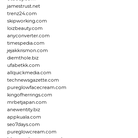
jamestrust.net
trenz24.com
skipworking.com
loizbeauty.com
anyconverter.com
timespedia.com
jejakkrismon.com
diemthole.biz
ufabetkk.com
allquickmedia.com
technewsgazette.com
pureglowfacecream.com
kingofherrings.com
mrbetjapan.com
anewentity.biz
appkuala.com
seo7days.com
pureglowcream.com