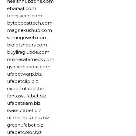
healthhubzone.com
ebaraat.com
techjuiced.com
byteboosttech.com
magnexushub.com
virtuogoweb.com
biglotshours.com
buyliraglutide.com
onlinesafemeds.com
gyanibhandar.com
ufabetwarp.biz
ufabetclip.biz
expertufabet.biz
fantasyufabet.biz
ufabetsiam.biz
swissufabet.biz
ufabetbusiness.biz
greenufabet.biz
ufabetcolor.biz