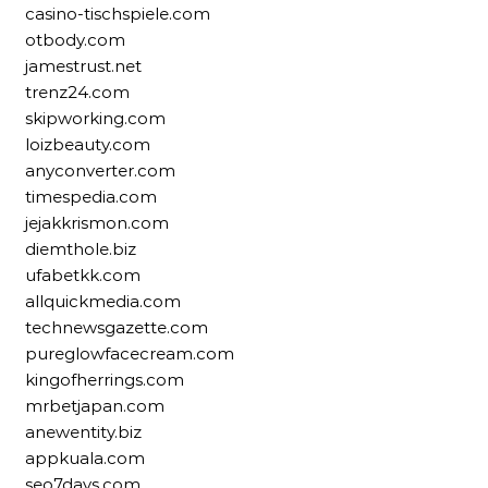
casino-tischspiele.com
otbody.com
jamestrust.net
trenz24.com
skipworking.com
loizbeauty.com
anyconverter.com
timespedia.com
jejakkrismon.com
diemthole.biz
ufabetkk.com
allquickmedia.com
technewsgazette.com
pureglowfacecream.com
kingofherrings.com
mrbetjapan.com
anewentity.biz
appkuala.com
seo7days.com