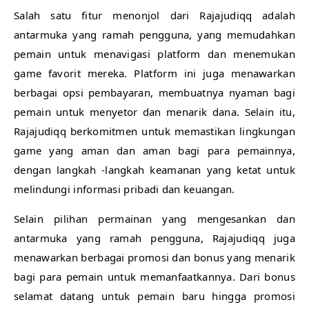
Salah satu fitur menonjol dari Rajajudiqq adalah
antarmuka yang ramah pengguna, yang memudahkan
pemain untuk menavigasi platform dan menemukan
game favorit mereka. Platform ini juga menawarkan
berbagai opsi pembayaran, membuatnya nyaman bagi
pemain untuk menyetor dan menarik dana. Selain itu,
Rajajudiqq berkomitmen untuk memastikan lingkungan
game yang aman dan aman bagi para pemainnya,
dengan langkah -langkah keamanan yang ketat untuk
melindungi informasi pribadi dan keuangan.
Selain pilihan permainan yang mengesankan dan
antarmuka yang ramah pengguna, Rajajudiqq juga
menawarkan berbagai promosi dan bonus yang menarik
bagi para pemain untuk memanfaatkannya. Dari bonus
selamat datang untuk pemain baru hingga promosi