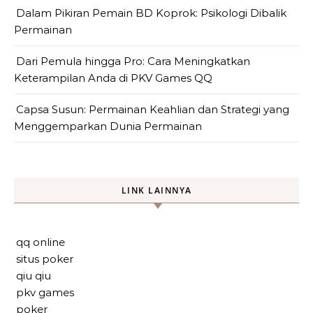
Dalam Pikiran Pemain BD Koprok: Psikologi Dibalik
Permainan
Dari Pemula hingga Pro: Cara Meningkatkan
Keterampilan Anda di PKV Games QQ
Capsa Susun: Permainan Keahlian dan Strategi yang
Menggemparkan Dunia Permainan
LINK LAINNYA
qq online
situs poker
qiu qiu
pkv games
poker