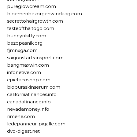
pureglowcream.com
bloemenbezorgenvandaag.com
secrettohairgrowth.com
tasteofthaitogo.com
bunnynkitty.com
bezopasnik.org
fjmnxga.com
saigonstartransport.com
bangmaxwin.com
infonetive.com
epictacoshop.com
biopuraskinserum.com
californiafinances.info
canadafinance.info
nevadamoney.info
rimene.com
ledepanneur-pigalle.com
dvd-digest.net