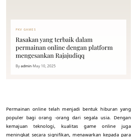
PKV GAMES
Rasakan yang terbaik dalam
permainan online dengan platform
mengesankan Rajajudiqq
By
admin
May 10, 2025
•
Permainan online telah menjadi bentuk hiburan yang
populer bagi orang -orang dari segala usia. Dengan
kemajuan teknologi, kualitas game online juga
meningkat secara signifikan, menawarkan kepada para