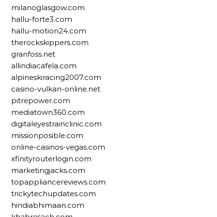
milanoglasgow.com
hallu-forte3.com
hallu-motion24.com
therockskippers.com
granfoss.net
allindiacafela.com
alpineskiracing2007.com
casino-vulkan-online.net
pitrepower.com
mediatown360.com
digitaleyestrainclinic.com
missionposible.com
online-casinos-vegas.com
xfinityrouterlogin.com
marketingjacks.com
topappliancereviews.com
trickytechupdates.com
hindiabhimaan.com
khabresach.com