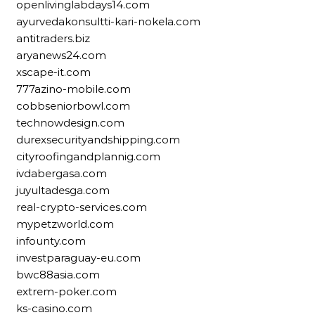
openlivinglabdays14.com
ayurvedakonsultti-kari-nokela.com
antitraders.biz
aryanews24.com
xscape-it.com
777azino-mobile.com
cobbseniorbowl.com
technowdesign.com
durexsecurityandshipping.com
cityroofingandplannig.com
ivdabergasa.com
juyultadesga.com
real-crypto-services.com
mypetzworld.com
infounty.com
investparaguay-eu.com
bwc88asia.com
extrem-poker.com
ks-casino.com