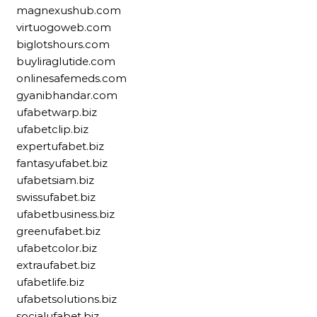
magnexushub.com
virtuogoweb.com
biglotshours.com
buyliraglutide.com
onlinesafemeds.com
gyanibhandar.com
ufabetwarp.biz
ufabetclip.biz
expertufabet.biz
fantasyufabet.biz
ufabetsiam.biz
swissufabet.biz
ufabetbusiness.biz
greenufabet.biz
ufabetcolor.biz
extraufabet.biz
ufabetlife.biz
ufabetsolutions.biz
socialufabet.biz