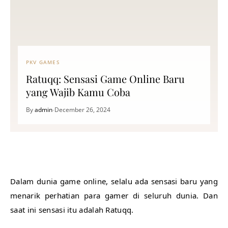
PKV GAMES
Ratuqq: Sensasi Game Online Baru
yang Wajib Kamu Coba
By
admin
December 26, 2024
•
Dalam dunia game online, selalu ada sensasi baru yang
menarik perhatian para gamer di seluruh dunia. Dan
saat ini sensasi itu adalah Ratuqq.