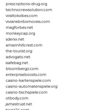
prescriptions-drug.org
technocrewsolution.com
viraltokvibes.com
vivianebritoimoveis.com
magforbes.net
monkeycap.org
sdenix.net
amarinhillcrest.com
the-tourist.org
advogato.net
isafebag.net
bloombergz.com
enterpriseboosts.com
casino-kartenspiele.com
casino-automatenspiele.org
casino-tischspiele.com
otbody.com
jamestrust.net
trenz24.com