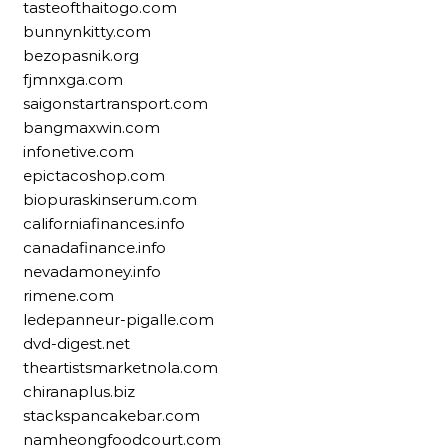
tasteofthaitogo.com
bunnynkitty.com
bezopasnik.org
fjmnxga.com
saigonstartransport.com
bangmaxwin.com
infonetive.com
epictacoshop.com
biopuraskinserum.com
californiafinances.info
canadafinance.info
nevadamoney.info
rimene.com
ledepanneur-pigalle.com
dvd-digest.net
theartistsmarketnola.com
chiranaplus.biz
stackspancakebar.com
namheongfoodcourt.com