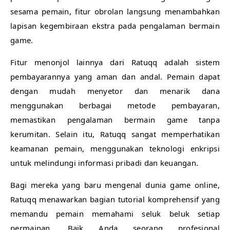
sesama pemain, fitur obrolan langsung menambahkan
lapisan kegembiraan ekstra pada pengalaman bermain
game.
Fitur menonjol lainnya dari Ratuqq adalah sistem
pembayarannya yang aman dan andal. Pemain dapat
dengan mudah menyetor dan menarik dana
menggunakan berbagai metode pembayaran,
memastikan pengalaman bermain game tanpa
kerumitan. Selain itu, Ratuqq sangat memperhatikan
keamanan pemain, menggunakan teknologi enkripsi
untuk melindungi informasi pribadi dan keuangan.
Bagi mereka yang baru mengenal dunia game online,
Ratuqq menawarkan bagian tutorial komprehensif yang
memandu pemain memahami seluk beluk setiap
permainan. Baik Anda seorang profesional