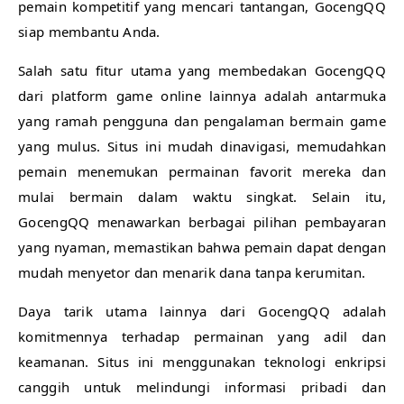
pemain kompetitif yang mencari tantangan, GocengQQ
siap membantu Anda.
Salah satu fitur utama yang membedakan GocengQQ
dari platform game online lainnya adalah antarmuka
yang ramah pengguna dan pengalaman bermain game
yang mulus. Situs ini mudah dinavigasi, memudahkan
pemain menemukan permainan favorit mereka dan
mulai bermain dalam waktu singkat. Selain itu,
GocengQQ menawarkan berbagai pilihan pembayaran
yang nyaman, memastikan bahwa pemain dapat dengan
mudah menyetor dan menarik dana tanpa kerumitan.
Daya tarik utama lainnya dari GocengQQ adalah
komitmennya terhadap permainan yang adil dan
keamanan. Situs ini menggunakan teknologi enkripsi
canggih untuk melindungi informasi pribadi dan