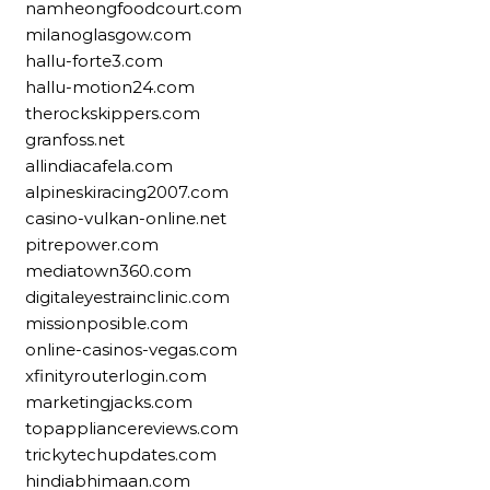
namheongfoodcourt.com
milanoglasgow.com
hallu-forte3.com
hallu-motion24.com
therockskippers.com
granfoss.net
allindiacafela.com
alpineskiracing2007.com
casino-vulkan-online.net
pitrepower.com
mediatown360.com
digitaleyestrainclinic.com
missionposible.com
online-casinos-vegas.com
xfinityrouterlogin.com
marketingjacks.com
topappliancereviews.com
trickytechupdates.com
hindiabhimaan.com