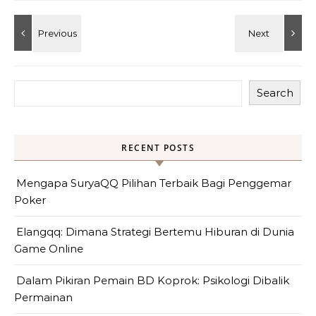
Search
RECENT POSTS
Mengapa SuryaQQ Pilihan Terbaik Bagi Penggemar
Poker
Elangqq: Dimana Strategi Bertemu Hiburan di Dunia
Game Online
Dalam Pikiran Pemain BD Koprok: Psikologi Dibalik
Permainan