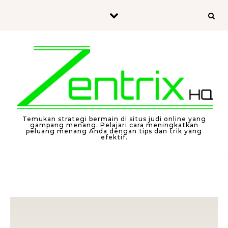
Skip to content
Temukan strategi bermain di situs judi online yang
gampang menang. Pelajari cara meningkatkan
peluang menang Anda dengan tips dan trik yang
efektif.