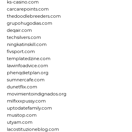
ks-casino.com
carcarepoints.com
thedoodlebreeders.com
grupohugodias.com
deqair.com
techsilvers.com
ningkatinskill.com
fivsport.com
templatedzine.com
lawinfoadvice.com
phenqdietplan.org
sumnercafe.com
dunetflix.com
movimientoindignados.org
milfxxxpussy.com
uptodatefamily.com
musitop.com
utyam.com
lacostituzioneblog.com