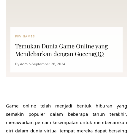
PKV GAMES
Temukan Dunia Game Online yang
Mendebarkan dengan GocengQQ
By
admin
September 26, 2024
•
Game online telah menjadi bentuk hiburan yang
semakin populer dalam beberapa tahun terakhir,
menawarkan pemain kesempatan untuk membenamkan
diri dalam dunia virtual tempat mereka dapat bersaing