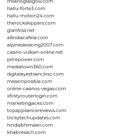
milanoglasgow.com
hallu-forte3.com
hallu-motion24.com
therockskippers.com
granfoss.net
allindiacafela.com
alpineskiracing2007.com
casino-vulkan-online.net
pitrepower.com
mediatown360.com
digitaleyestrainclinic.com
missionposible.com
online-casinos-vegas.com
xfinityrouterlogin.com
marketingjacks.com
topappliancereviews.com
trickytechupdates.com
hindiabhimaan.com
khabresach.com