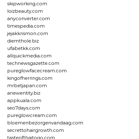
skipworking.com
loizbeauty.com
anyconverter.com
timespedia.com
jejakkrismon.com
diemthole.biz
ufabetkk.com
allquickmedia.com
technewsgazette.com
pureglowfacecream.com
kingofherrings.com
mrbetjapan.com
anewentity.biz
appkuala.com
seo7days.com
pureglowcream.com
bloemenbezorgenvandaag.com
secrettohairgrowth.com
tasteofthaitogo.com