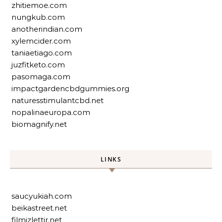
zhitiemoe.com
nungkub.com
anotherindian.com
xylemcider.com
taniaetiago.com
juzfitketo.com
pasomaga.com
impactgardencbdgummies.org
naturesstimulantcbd.net
nopalinaeuropa.com
biomagnify.net
LINKS
saucyukiah.com
beikastreet.net
filmizlettir.net