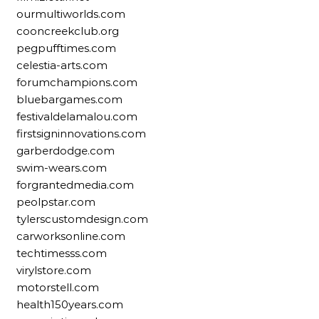
ourmultiworlds.com
cooncreekclub.org
pegpufftimes.com
celestia-arts.com
forumchampions.com
bluebargames.com
festivaldelamalou.com
firstsigninnovations.com
garberdodge.com
swim-wears.com
forgrantedmedia.com
peolpstar.com
tylerscustomdesign.com
carworksonline.com
techtimesss.com
virylstore.com
motorstell.com
health150years.com