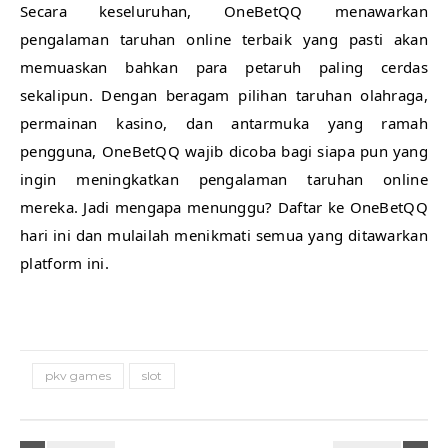
Secara keseluruhan, OneBetQQ menawarkan
pengalaman taruhan online terbaik yang pasti akan
memuaskan bahkan para petaruh paling cerdas
sekalipun. Dengan beragam pilihan taruhan olahraga,
permainan kasino, dan antarmuka yang ramah
pengguna, OneBetQQ wajib dicoba bagi siapa pun yang
ingin meningkatkan pengalaman taruhan online
mereka. Jadi mengapa menunggu? Daftar ke OneBetQQ
hari ini dan mulailah menikmati semua yang ditawarkan
platform ini.
pkv games
slot