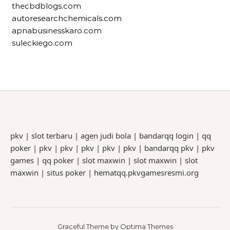
thecbdblogs.com
autoresearchchemicals.com
apnabusinesskaro.com
suleckiego.com
pkv
|
slot terbaru
|
agen judi bola
|
bandarqq login
|
qq
poker
|
pkv
|
pkv
|
pkv
|
pkv
|
pkv
|
bandarqq pkv
|
pkv
games
|
qq poker
|
slot maxwin
|
slot maxwin
|
slot
maxwin
|
situs poker
|
hematqq.pkvgamesresmi.org
Graceful Theme by
Optima Themes