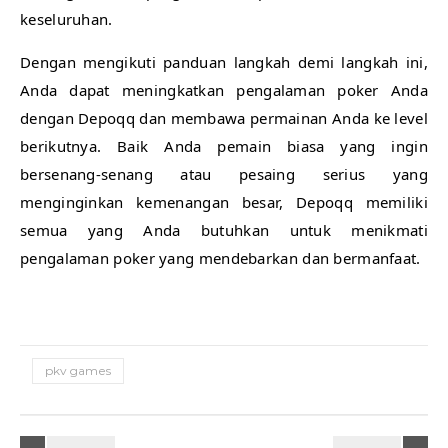
keseluruhan.
Dengan mengikuti panduan langkah demi langkah ini,
Anda dapat meningkatkan pengalaman poker Anda
dengan Depoqq dan membawa permainan Anda ke level
berikutnya. Baik Anda pemain biasa yang ingin
bersenang-senang atau pesaing serius yang
menginginkan kemenangan besar, Depoqq memiliki
semua yang Anda butuhkan untuk menikmati
pengalaman poker yang mendebarkan dan bermanfaat.
pkv games