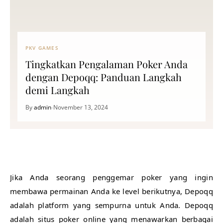
PKV GAMES
Tingkatkan Pengalaman Poker Anda
dengan Depoqq: Panduan Langkah
demi Langkah
By
admin
November 13, 2024
•
Jika Anda seorang penggemar poker yang ingin
membawa permainan Anda ke level berikutnya, Depoqq
adalah platform yang sempurna untuk Anda. Depoqq
adalah situs poker online yang menawarkan berbagai