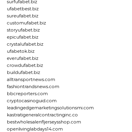
surfufabet.biz
ufabetbest.biz
sureufabet.biz
customufabet.biz
storyufabet.biz
epicufabet.biz
crystalufabet.biz
ufabetok.biz
everufabet.biz
crowdufabet.biz
buildufabet.biz
alltransportnews.com
fashiontrandsnews.com
bbcreporters.com
cryptocasinoguid.com
leadingedgemarketingsolutionsmi.com
kastratigeneralcontractinginc.co
bestwholesalenfljerseysshop.com
openlivinglabdays14.com