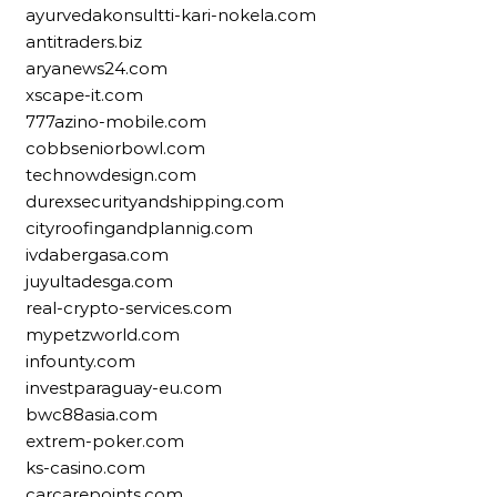
ayurvedakonsultti-kari-nokela.com
antitraders.biz
aryanews24.com
xscape-it.com
777azino-mobile.com
cobbseniorbowl.com
technowdesign.com
durexsecurityandshipping.com
cityroofingandplannig.com
ivdabergasa.com
juyultadesga.com
real-crypto-services.com
mypetzworld.com
infounty.com
investparaguay-eu.com
bwc88asia.com
extrem-poker.com
ks-casino.com
carcarepoints.com