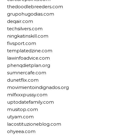
thedoodlebreeders.com
grupohugodias.com
deqair.com
techsilvers.com
ningkatinskill.com
fivsport.com
templatedzine.com
lawinfoadvice.com
phenqdietplan.org
sumnercafe.com
dunetflix.com
movimientoindignados.org
milfxxxpussy.com
uptodatefamily.com
musitop.com
utyam.com
lacostituzioneblog.com
ohyeea.com