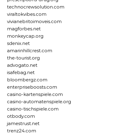
technocrewsolution.com
viraltokvibes.com
vivianebritoimoveis.com
magforbes.net
monkeycap.org
sdenix.net
amarinhillcrest.com
the-tourist.org
advogato.net
isafebag.net
bloombergz.com
enterpriseboosts.com
casino-kartenspiele.com
casino-automatenspiele.org
casino-tischspiele.com
otbody.com
jamestrust.net
trenz24.com