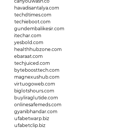
canyouwash.co
havadisantalya.com
techdtimes.com
techieboot.com
gundembalikesir.com
itechar.com
yesbold.com
healthhubzone.com
ebaraat.com
techjuiced.com
byteboosttech.com
magnexushub.com
virtuogoweb.com
biglotshours.com
buyliraglutide.com
onlinesafemeds.com
gyanibhandar.com
ufabetwarp.biz
ufabetclip.biz