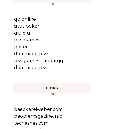
qq online
situs poker
qiu qiu
pkv games
poker
dominoqq pkv
pkv games bandarqq
dominoqq pkv
LINKS
baeckereiweber.com
peoplemagazine.info
techashes.com