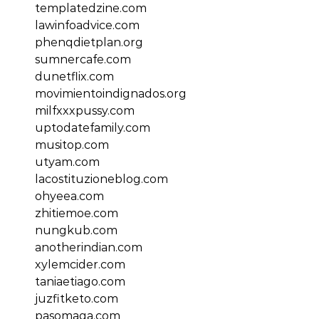
templatedzine.com
lawinfoadvice.com
phenqdietplan.org
sumnercafe.com
dunetflix.com
movimientoindignados.org
milfxxxpussy.com
uptodatefamily.com
musitop.com
utyam.com
lacostituzioneblog.com
ohyeea.com
zhitiemoe.com
nungkub.com
anotherindian.com
xylemcider.com
taniaetiago.com
juzfitketo.com
pasomaga.com