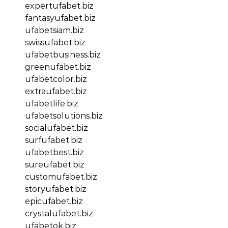
expertufabet.biz
fantasyufabet.biz
ufabetsiam.biz
swissufabet.biz
ufabetbusiness.biz
greenufabet.biz
ufabetcolor.biz
extraufabet.biz
ufabetlife.biz
ufabetsolutions.biz
socialufabet.biz
surfufabet.biz
ufabetbest.biz
sureufabet.biz
customufabet.biz
storyufabet.biz
epicufabet.biz
crystalufabet.biz
ufabetok.biz