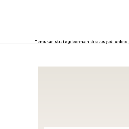
Skip to content
Temukan strategi bermain di situs judi onli