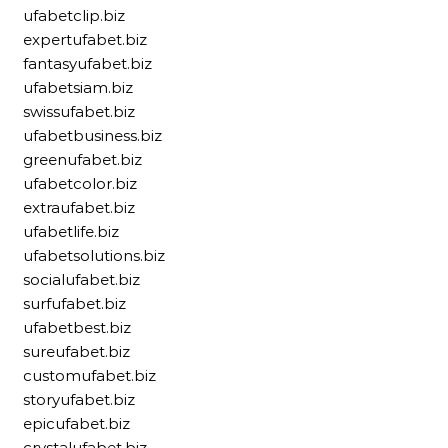
ufabetclip.biz
expertufabet.biz
fantasyufabet.biz
ufabetsiam.biz
swissufabet.biz
ufabetbusiness.biz
greenufabet.biz
ufabetcolor.biz
extraufabet.biz
ufabetlife.biz
ufabetsolutions.biz
socialufabet.biz
surfufabet.biz
ufabetbest.biz
sureufabet.biz
customufabet.biz
storyufabet.biz
epicufabet.biz
crystalufabet.biz