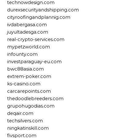
technowdesign.com
durexsecurityandshipping.com
cityroofingandplannig.com
ivdabergasa.com
juyultadesga.com
real-crypto-services.com
mypetzworld.com
infounty.com
investparaguay-eu.com
bwc88asia.com
extrem-poker.com
ks-casino.com
carcarepoints.com
thedoodlebreeders.com
grupohugodias.com
deqair.com
techsilvers.com
ningkatinskill.com
fivsport.com