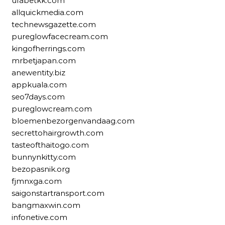
ufabetkk.com
allquickmedia.com
technewsgazette.com
pureglowfacecream.com
kingofherrings.com
mrbetjapan.com
anewentity.biz
appkuala.com
seo7days.com
pureglowcream.com
bloemenbezorgenvandaag.com
secrettohairgrowth.com
tasteofthaitogo.com
bunnynkitty.com
bezopasnik.org
fjmnxga.com
saigonstartransport.com
bangmaxwin.com
infonetive.com