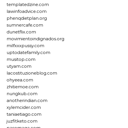
templatedzine.com
lawinfoadvice.com
phenqdietplan.org
sumnercafe.com
dunetflix.com
movimientoindignados.org
milfxxxpussy.com
uptodatefamily.com
musitop.com
utyam.com
lacostituzioneblog.com
ohyeea.com
zhitiemoe.com
nungkub.com
anotherindian.com
xylemcider.com
taniaetiago.com
juzfitketo.com
pasomaga.com