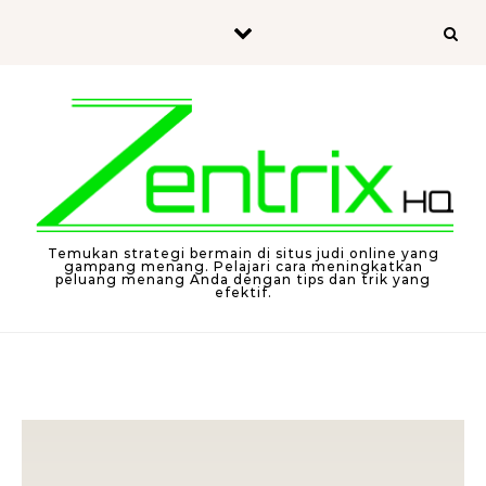
Skip to content
Temukan strategi bermain di situs judi online yang
gampang menang. Pelajari cara meningkatkan
peluang menang Anda dengan tips dan trik yang
efektif.