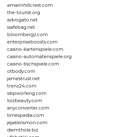
amarinhillcrest.com
the-tourist.org
advogato.net
isafebag.net
bloombergz.com
enterpriseboosts.com
casino-kartenspiele.com
casino-automatenspiele.org
casino-tischspiele.com
otbody.com
jamestrust.net
trenz24.com
skipworking.com
loizbeauty.com
anyconverter.com
timespedia.com
jejakkrismon.com
diemthole.biz