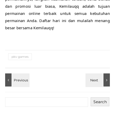
dan promosi luar biasa, Kemilauqq adalah tujuan
permainan online terbaik untuk semua kebutuhan
permainan Anda. Daftar hari ini dan mulailah menang
besar bersama Kemilauqq!
pkv games
Search