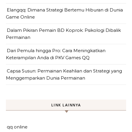
Elangqq: Dimana Strategi Bertemu Hiburan di Dunia
Game Online
Dalam Pikiran Pemain BD Koprok: Psikologi Dibalik
Permainan
Dari Pemula hingga Pro: Cara Meningkatkan
Keterampilan Anda di PKV Games QQ
Capsa Susun: Permainan Keahlian dan Strategi yang
Menggemparkan Dunia Permainan
LINK LAINNYA
qq online