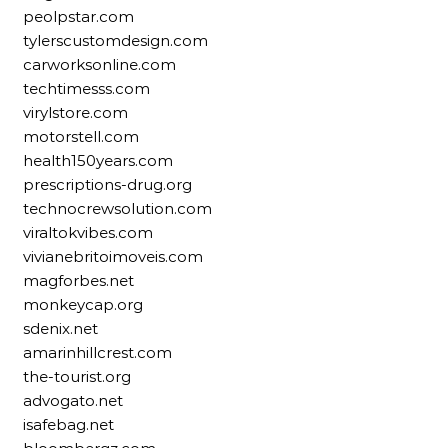
peolpstar.com
tylerscustomdesign.com
carworksonline.com
techtimesss.com
virylstore.com
motorstell.com
health150years.com
prescriptions-drug.org
technocrewsolution.com
viraltokvibes.com
vivianebritoimoveis.com
magforbes.net
monkeycap.org
sdenix.net
amarinhillcrest.com
the-tourist.org
advogato.net
isafebag.net