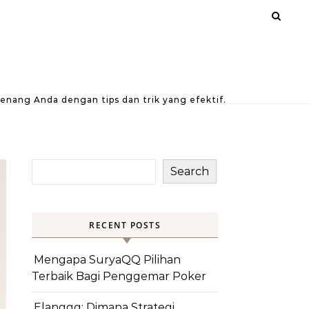
nang Anda dengan tips dan trik yang efektif.
Search
RECENT POSTS
Mengapa SuryaQQ Pilihan
Terbaik Bagi Penggemar Poker
Elangqq: Dimana Strategi