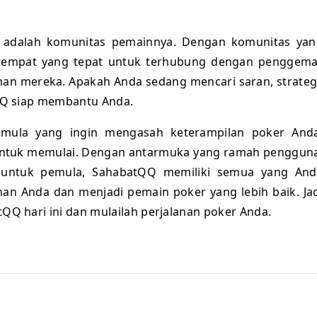
Q adalah komunitas pemainnya. Dengan komunitas yan
 tempat yang tepat untuk terhubung dengan penggem
man mereka. Apakah Anda sedang mencari saran, strateg
QQ siap membantu Anda.
emula yang ingin mengasah keterampilan poker Anda
untuk memulai. Dengan antarmuka yang ramah penggun
a untuk pemula, SahabatQQ memiliki semua yang And
n Anda dan menjadi pemain poker yang lebih baik. Ja
 hari ini dan mulailah perjalanan poker Anda.