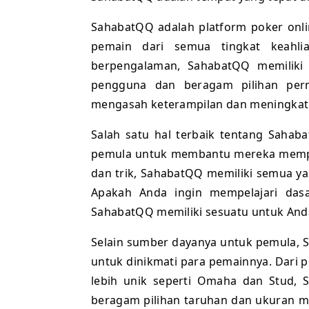
SahabatQQ adalah platform poker on
pemain dari semua tingkat keahli
berpengalaman, SahabatQQ memiliki
pengguna dan beragam pilihan per
mengasah keterampilan dan meningkat
Salah satu hal terbaik tentang Saha
pemula untuk membantu mereka mempela
dan trik, SahabatQQ memiliki semua y
Apakah Anda ingin mempelajari dasa
SahabatQQ memiliki sesuatu untuk And
Selain sumber dayanya untuk pemula,
untuk dinikmati para pemainnya. Dari p
lebih unik seperti Omaha dan Stud,
beragam pilihan taruhan dan ukuran m