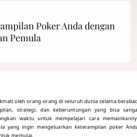
ampilan Poker Anda dengan
an Pemula
kmati oleh orang-orang di seluruh dunia selama beraba
pilan, strategi, dan keberuntungan yang bisa sanga
angkan waktu untuk mempelajari cara memainkanny
la yang ingin mengeluarkan keterampilan poker And
ntuk memulai.