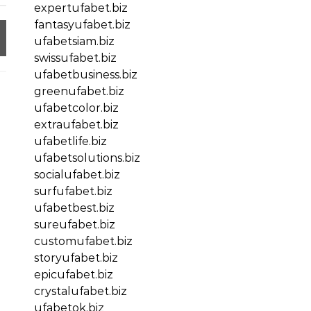
expertufabet.biz
fantasyufabet.biz
ufabetsiam.biz
swissufabet.biz
ufabetbusiness.biz
greenufabet.biz
ufabetcolor.biz
extraufabet.biz
ufabetlife.biz
ufabetsolutions.biz
socialufabet.biz
surfufabet.biz
ufabetbest.biz
sureufabet.biz
customufabet.biz
storyufabet.biz
epicufabet.biz
crystalufabet.biz
ufabetok.biz