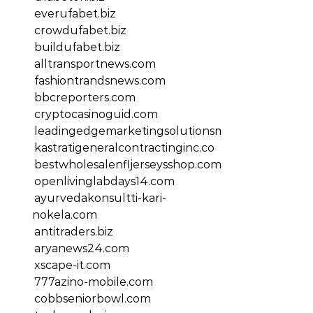
everufabet.biz
crowdufabet.biz
buildufabet.biz
alltransportnews.com
fashiontrandsnews.com
bbcreporters.com
cryptocasinoguid.com
leadingedgemarketingsolutionsmi.com
kastratigeneralcontractinginc.co
bestwholesalenfljerseysshop.com
openlivinglabdays14.com
ayurvedakonsultti-kari-
nokela.com
antitraders.biz
aryanews24.com
xscape-it.com
777azino-mobile.com
cobbseniorbowl.com