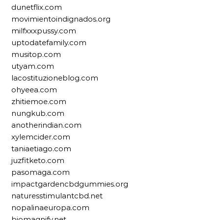
dunetflix.com
movimientoindignados.org
milfxxxpussy.com
uptodatefamily.com
musitop.com
utyam.com
lacostituzioneblog.com
ohyeea.com
zhitiemoe.com
nungkub.com
anotherindian.com
xylemcider.com
taniaetiago.com
juzfitketo.com
pasomaga.com
impactgardencbdgummies.org
naturesstimulantcbd.net
nopalinaeuropa.com
biomagnify.net