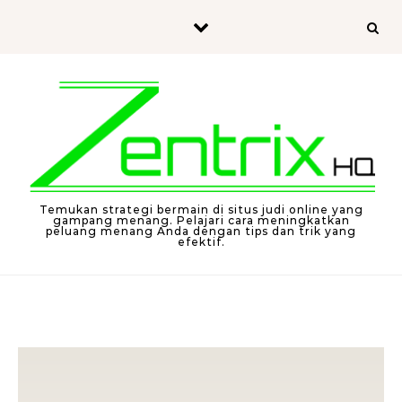
Skip to content
Temukan strategi bermain di situs judi online yang
gampang menang. Pelajari cara meningkatkan
peluang menang Anda dengan tips dan trik yang
efektif.