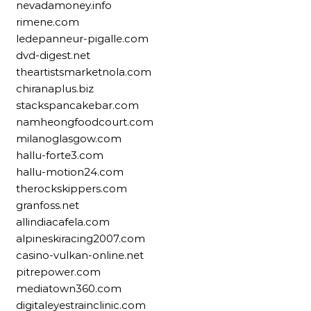
nevadamoney.info
rimene.com
ledepanneur-pigalle.com
dvd-digest.net
theartistsmarketnola.com
chiranaplus.biz
stackspancakebar.com
namheongfoodcourt.com
milanoglasgow.com
hallu-forte3.com
hallu-motion24.com
therockskippers.com
granfoss.net
allindiacafela.com
alpineskiracing2007.com
casino-vulkan-online.net
pitrepower.com
mediatown360.com
digitaleyestrainclinic.com