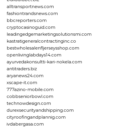
alltransportnews.com
fashiontrandsnews.com
bbcreporters.com
cryptocasinoguid.com
leadingedgemarketingsolutionsmi.com
kastratigeneralcontractinginc.co
bestwholesalenfljerseysshop.com
openlivinglabdays14.com
ayurvedakonsultti-kari-nokela.com
antitraders.biz
aryanews24.com
xscape-it.com
777azino-mobile.com
cobbseniorbowl.com
technowdesign.com
durexsecurityandshipping.com
cityroofingandplannig.com
ivdabergasa.com