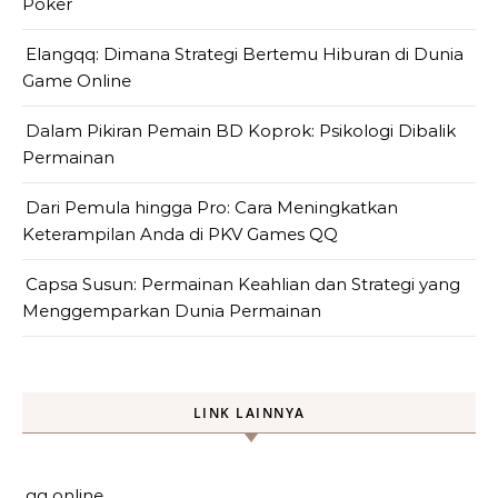
Poker
Elangqq: Dimana Strategi Bertemu Hiburan di Dunia
Game Online
Dalam Pikiran Pemain BD Koprok: Psikologi Dibalik
Permainan
Dari Pemula hingga Pro: Cara Meningkatkan
Keterampilan Anda di PKV Games QQ
Capsa Susun: Permainan Keahlian dan Strategi yang
Menggemparkan Dunia Permainan
LINK LAINNYA
qq online