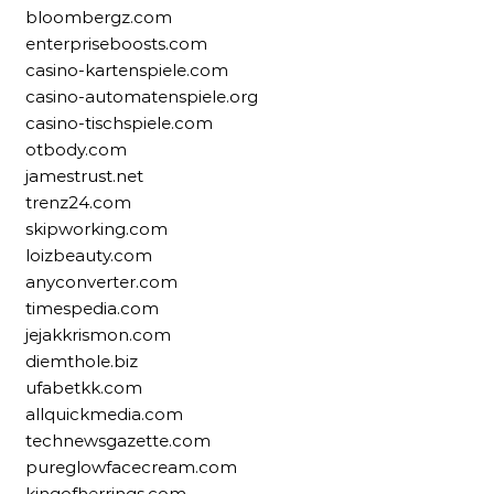
bloombergz.com
enterpriseboosts.com
casino-kartenspiele.com
casino-automatenspiele.org
casino-tischspiele.com
otbody.com
jamestrust.net
trenz24.com
skipworking.com
loizbeauty.com
anyconverter.com
timespedia.com
jejakkrismon.com
diemthole.biz
ufabetkk.com
allquickmedia.com
technewsgazette.com
pureglowfacecream.com
kingofherrings.com