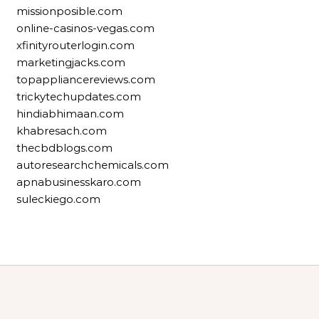
missionposible.com
online-casinos-vegas.com
xfinityrouterlogin.com
marketingjacks.com
topappliancereviews.com
trickytechupdates.com
hindiabhimaan.com
khabresach.com
thecbdblogs.com
autoresearchchemicals.com
apnabusinesskaro.com
suleckiego.com