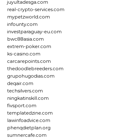
juyultadesga.com
real-crypto-services.com
mypetzworld.com
infounty.com
investparaguay-eu.com
bwc88asia.com
extrem-poker.com
ks-casino.com
carcarepoints.com
thedoodlebreeders.com
grupohugodias.com
deqair.com
techsilvers.com
ningkatinskill.com
fivsport.com
templatedzine.com
lawinfoadvice.com
phenqdietplan.org
sumnercafe.com