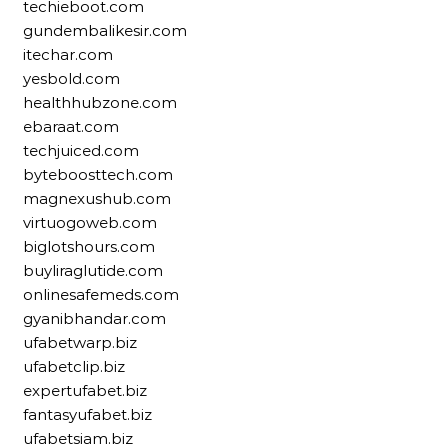
techieboot.com
gundembalikesir.com
itechar.com
yesbold.com
healthhubzone.com
ebaraat.com
techjuiced.com
byteboosttech.com
magnexushub.com
virtuogoweb.com
biglotshours.com
buyliraglutide.com
onlinesafemeds.com
gyanibhandar.com
ufabetwarp.biz
ufabetclip.biz
expertufabet.biz
fantasyufabet.biz
ufabetsiam.biz