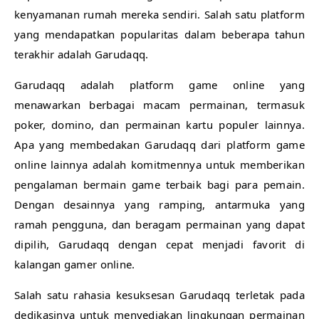
kenyamanan rumah mereka sendiri. Salah satu platform
yang mendapatkan popularitas dalam beberapa tahun
terakhir adalah Garudaqq.
Garudaqq adalah platform game online yang
menawarkan berbagai macam permainan, termasuk
poker, domino, dan permainan kartu populer lainnya.
Apa yang membedakan Garudaqq dari platform game
online lainnya adalah komitmennya untuk memberikan
pengalaman bermain game terbaik bagi para pemain.
Dengan desainnya yang ramping, antarmuka yang
ramah pengguna, dan beragam permainan yang dapat
dipilih, Garudaqq dengan cepat menjadi favorit di
kalangan gamer online.
Salah satu rahasia kesuksesan Garudaqq terletak pada
dedikasinya untuk menyediakan lingkungan permainan