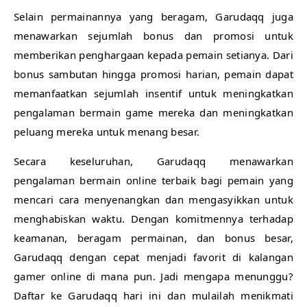
Selain permainannya yang beragam, Garudaqq juga
menawarkan sejumlah bonus dan promosi untuk
memberikan penghargaan kepada pemain setianya. Dari
bonus sambutan hingga promosi harian, pemain dapat
memanfaatkan sejumlah insentif untuk meningkatkan
pengalaman bermain game mereka dan meningkatkan
peluang mereka untuk menang besar.
Secara keseluruhan, Garudaqq menawarkan
pengalaman bermain online terbaik bagi pemain yang
mencari cara menyenangkan dan mengasyikkan untuk
menghabiskan waktu. Dengan komitmennya terhadap
keamanan, beragam permainan, dan bonus besar,
Garudaqq dengan cepat menjadi favorit di kalangan
gamer online di mana pun. Jadi mengapa menunggu?
Daftar ke Garudaqq hari ini dan mulailah menikmati