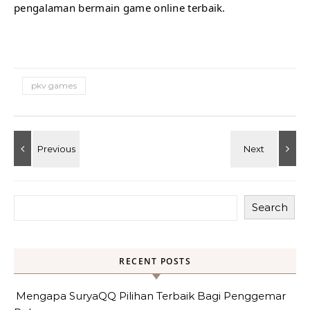
pengalaman bermain game online terbaik.
pkv games
Search
RECENT POSTS
Mengapa SuryaQQ Pilihan Terbaik Bagi Penggemar