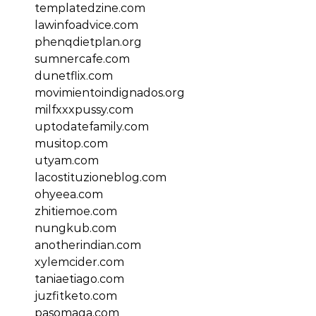
templatedzine.com
lawinfoadvice.com
phenqdietplan.org
sumnercafe.com
dunetflix.com
movimientoindignados.org
milfxxxpussy.com
uptodatefamily.com
musitop.com
utyam.com
lacostituzioneblog.com
ohyeea.com
zhitiemoe.com
nungkub.com
anotherindian.com
xylemcider.com
taniaetiago.com
juzfitketo.com
pasomaga.com