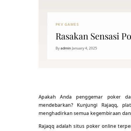
PKV GAMES
Rasakan Sensasi Po
By
admin
January 4, 2025
•
Apakah Anda penggemar poker da
mendebarkan? Kunjungi Rajaqq, pla
menghadirkan semua kegembiraan dan s
Rajaqq adalah situs poker online terp