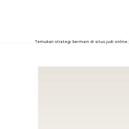
Skip to content
Temukan strategi bermain di situs judi onli