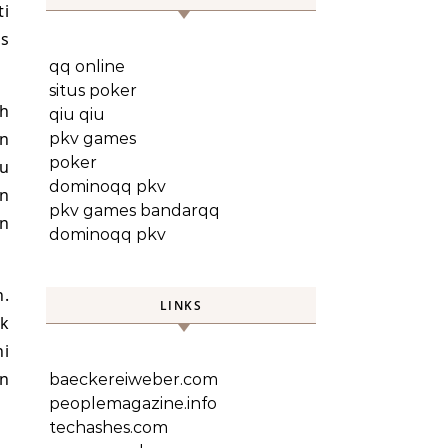
i
as
qq online
situs poker
h
qiu qiu
n
pkv games
poker
u
dominoqq pkv
an
pkv games bandarqq
n
dominoqq pkv
n.
LINKS
k
i
an
baeckereiweber.com
peoplemagazine.info
techashes.com