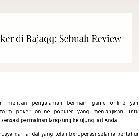
ker di Rajaqq: Sebuah Review
n mencari pengalaman bermain game online yan
tform poker online populer yang menjanjikan untu
ensasi permainan langsung ke ujung jari Anda.
ercaya dan andal yang telah beroperasi selama bertahu