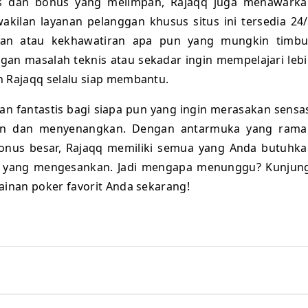
uas dan bonus yang melimpah, Rajaqq juga menawarka
kilan layanan pelanggan khusus situs ini tersedia 24
n atau kekhawatiran apa pun yang mungkin timbul
n masalah teknis atau sekadar ingin mempelajari leb
n Rajaqq selalu siap membantu.
han fantastis bagi siapa pun yang ingin merasakan sensa
man dan menyenangkan. Dengan antarmuka yang rama
nus besar, Rajaqq memiliki semua yang Anda butuhk
 yang mengesankan. Jadi mengapa menunggu? Kunjung
ainan poker favorit Anda sekarang!