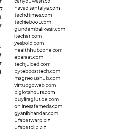
n
canyouwash.co
havadisantalya.com
/7
techdtimes.com
.
techieboot.com
ih
gundembalikesir.com
itechar.com
yesbold.com
si
healthhubzone.com
h
ebaraat.com
an
techjuiced.com
i
byteboosttech.com
magnexushub.com
virtuogoweb.com
biglotshours.com
buyliraglutide.com
onlinesafemeds.com
gyanibhandar.com
ufabetwarp.biz
ufabetclip.biz