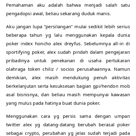
Pemahaman aku adalah bahwa menjadi salah satu
pengadopsi awal, beliau sekarang duduk manis.
Aku jangan lupa “persilangan” mulai sedikit lebih serius
beberapa tahun yg lalu menggunakan kepala dunia
poker index honcho alex dreyfus. Sebelumnya all-in di
sportifying poker, alex sudah pindah dalam pengejaran
pribadinya untuk penekanan di usaha pertukaran
olahraga token chiliz / socios perusahaannya. Namun
demikian, alex masih mendukung penuh aktivitas
berkelanjutan serta kesuksesan bagian gpi/hendon mob
asal bisnisnya, dan beliau masih mempunyai kawasan
yang mulus pada hatinya buat dunia poker.
Menggunakan cara yg persis sama dengan umpan
twitter alex yg datang-datang berubah berasal poker
sebagai crypto, perubahan yg jelas sudah terjadi pada