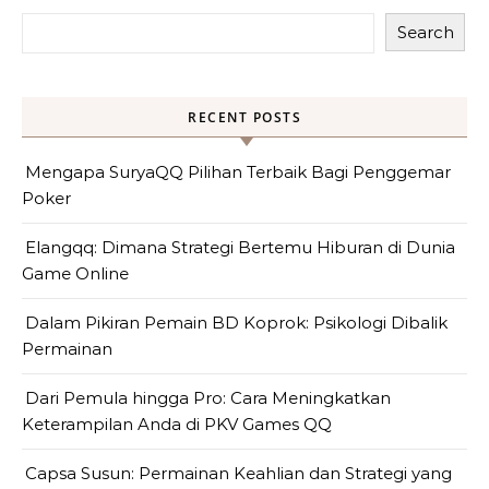
Search
RECENT POSTS
Mengapa SuryaQQ Pilihan Terbaik Bagi Penggemar
Poker
Elangqq: Dimana Strategi Bertemu Hiburan di Dunia
Game Online
Dalam Pikiran Pemain BD Koprok: Psikologi Dibalik
Permainan
Dari Pemula hingga Pro: Cara Meningkatkan
Keterampilan Anda di PKV Games QQ
Capsa Susun: Permainan Keahlian dan Strategi yang