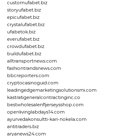
customufabet.biz
storyufabet.biz
epicufabet.biz
crystalufabet.biz
ufabetok.biz
everufabet.biz
crowdufabet.biz
buildufabet.biz
alltransportnews.com
fashiontrandsnews.com
bbcreporters.com
cryptocasinoguid.com
leadingedgemarketingsolutionsmi.com
kastratigeneralcontractinginc.co
bestwholesalenfljerseysshop.com
openlivinglabdays14.com
ayurvedakonsultti-kari-nokela.com
antitraders.biz
aryanews24.com