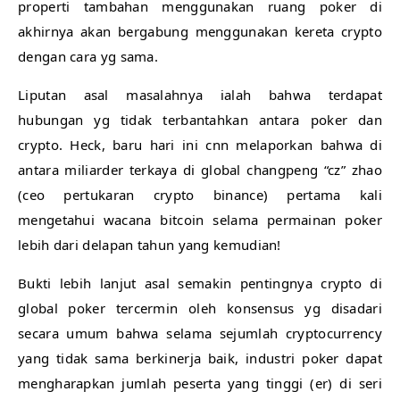
properti tambahan menggunakan ruang poker di
akhirnya akan bergabung menggunakan kereta crypto
dengan cara yg sama.
Liputan asal masalahnya ialah bahwa terdapat
hubungan yg tidak terbantahkan antara poker dan
crypto. Heck, baru hari ini cnn melaporkan bahwa di
antara miliarder terkaya di global changpeng “cz” zhao
(ceo pertukaran crypto binance) pertama kali
mengetahui wacana bitcoin selama permainan poker
lebih dari delapan tahun yang kemudian!
Bukti lebih lanjut asal semakin pentingnya crypto di
global poker tercermin oleh konsensus yg disadari
secara umum bahwa selama sejumlah cryptocurrency
yang tidak sama berkinerja baik, industri poker dapat
mengharapkan jumlah peserta yang tinggi (er) di seri