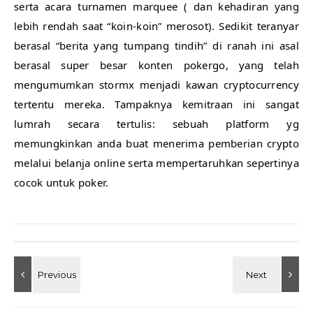
serta acara turnamen marquee ( dan kehadiran yang
lebih rendah saat “koin-koin” merosot). Sedikit teranyar
berasal “berita yang tumpang tindih” di ranah ini asal
berasal super besar konten pokergo, yang telah
mengumumkan stormx menjadi kawan cryptocurrency
tertentu mereka. Tampaknya kemitraan ini sangat
lumrah secara tertulis: sebuah platform yg
memungkinkan anda buat menerima pemberian crypto
melalui belanja online serta mempertaruhkan sepertinya
cocok untuk poker.