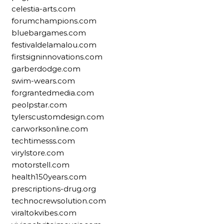
celestia-arts.com
forumchampions.com
bluebargames.com
festivaldelamalou.com
firstsigninnovations.com
garberdodge.com
swim-wears.com
forgrantedmedia.com
peolpstar.com
tylerscustomdesign.com
carworksonline.com
techtimesss.com
virylstore.com
motorstell.com
health150years.com
prescriptions-drug.org
technocrewsolution.com
viraltokvibes.com