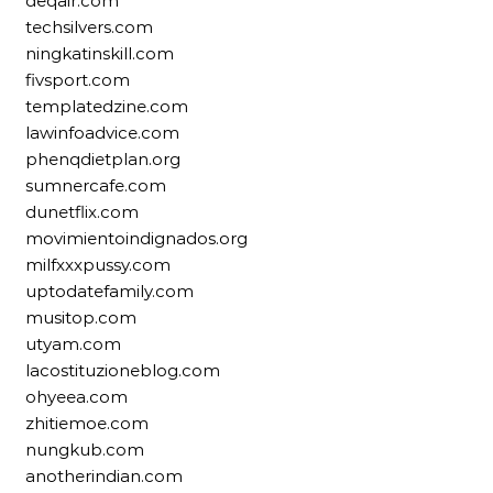
deqair.com
techsilvers.com
ningkatinskill.com
fivsport.com
templatedzine.com
lawinfoadvice.com
phenqdietplan.org
sumnercafe.com
dunetflix.com
movimientoindignados.org
milfxxxpussy.com
uptodatefamily.com
musitop.com
utyam.com
lacostituzioneblog.com
ohyeea.com
zhitiemoe.com
nungkub.com
anotherindian.com