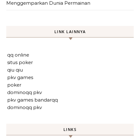
Menggemparkan Dunia Permainan
LINK LAINNYA
qq online
situs poker
qiu qiu
pkv games
poker
dominoqq pkv
pkv games bandarqq
dominoqq pkv
LINKS