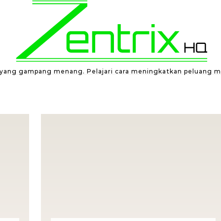
ne yang gampang menang. Pelajari cara meningkatkan peluang me