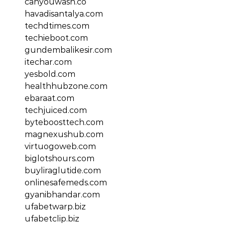
canyouwash.co
havadisantalya.com
techdtimes.com
techieboot.com
gundembalikesir.com
itechar.com
yesbold.com
healthhubzone.com
ebaraat.com
techjuiced.com
byteboosttech.com
magnexushub.com
virtuogoweb.com
biglotshours.com
buyliraglutide.com
onlinesafemeds.com
gyanibhandar.com
ufabetwarp.biz
ufabetclip.biz