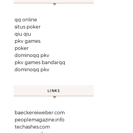
qq online
situs poker
qiu qiu
pkv games
poker
dominoqq pkv
pkv games bandarqq
dominoqq pkv
LINKS
baeckereiweber.com
peoplemagazine.info
techashes.com