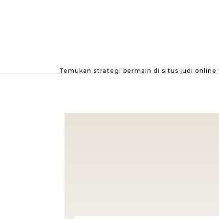
Skip to content
Temukan strategi bermain di situs judi onli